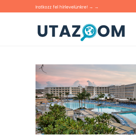
Iratkozz fel hírlevelünkre! → →