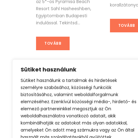
az 5*-os Pyramisa Beach
korallzátonyai
Resort Sahl Hasheeshben,
Egyiptomban Budapesti
indulással. Tekintsd...
TOVÁBB
TOVÁBB
Sütiket használunk
Sütiket használunk a tartalmak és hirdetések
All inclusive nyaralás
Olcsó repjegy
T
személyre szabásához, közösségi funkciók
biztosításához, valamint weboldalforgalmunk
elemzéséhez. Ezenkívül közösségi média-, hirdető- és
elemező partnereinkkel megosztjuk az Ön
weboldalhasználatra vonatkozó adatait, akik
kombinálhatják az adatokat más olyan adatokkal,
amelyeket Ön adott meg számukra vagy az Ön által
használt más szolgáltatásokból gyűjtöttek.