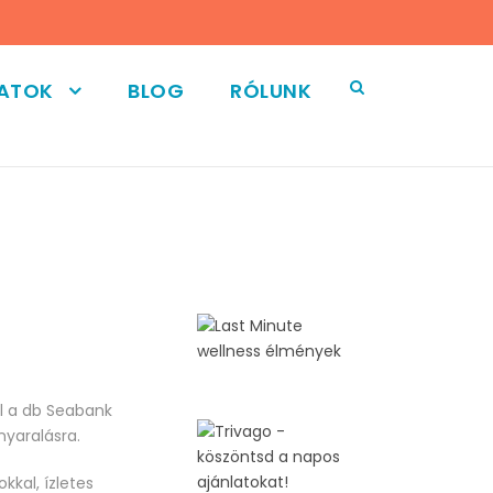
LATOK
BLOG
RÓLUNK
l a db Seabank
nyaralásra.
kkal, ízletes