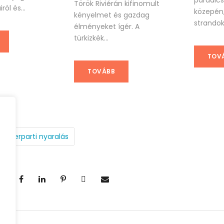
paradic
Török Riviérán kifinomult
ról és...
közepén
kényelmet és gazdag
strandok,
élményeket ígér. A
türkizkék...
TOV
TOVÁBB
engerparti nyaralás