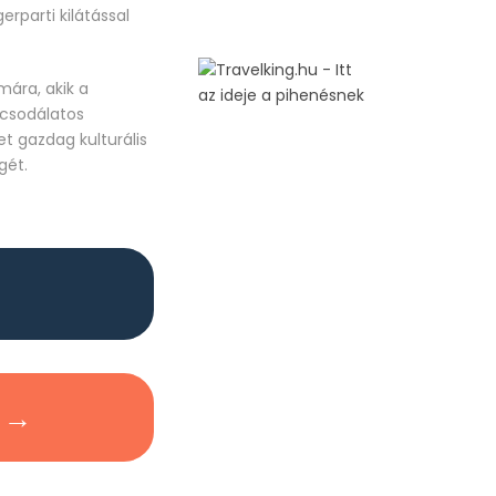
rparti kilátással
mára, akik a
 csodálatos
t gazdag kulturális
gét.
 →