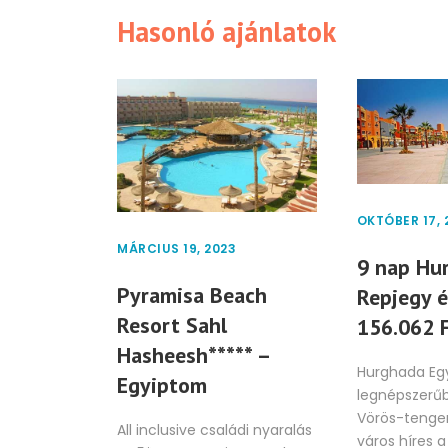
Hasonló ajánlatok
OKTÓBER 17, 
MÁRCIUS 19, 2023
9 nap Hu
Pyramisa Beach
Repjegy é
Resort Sahl
156.062 
Hasheesh***** –
Hurghada Eg
Egyiptom
legnépszerűb
Vörös-tenger
All inclusive családi nyaralás
város híres 