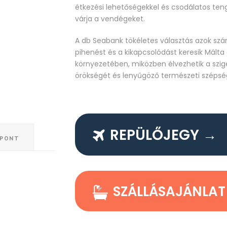
étkezési lehetőségekkel és csodálatos tenge
várja a vendégeket.
A db Seabank tökéletes választás azok szá
pihenést és a kikapcsolódást keresik Málta
környezetében, miközben élvezhetik a szige
örökségét és lenyűgöző természeti szépsé
REPÜLŐJEGY →
ŐPONT
SZÁLLÁSAJÁNLAT