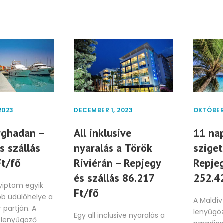
2023
DECEMBER 1, 2023
OKTÓBER 
rghadan –
All inklusive
11 nap
s szállás
nyaralás a Török
szige
Ft/fő
Riviérán – Repjegy
Repjeg
és szállás 86.217
252.4
yiptom egyik
Ft/fő
b üdülőhelye a
A Maldív
 partján. A
lenyűgöz
Egy all inclusive nyaralás a
a lenyűgöző