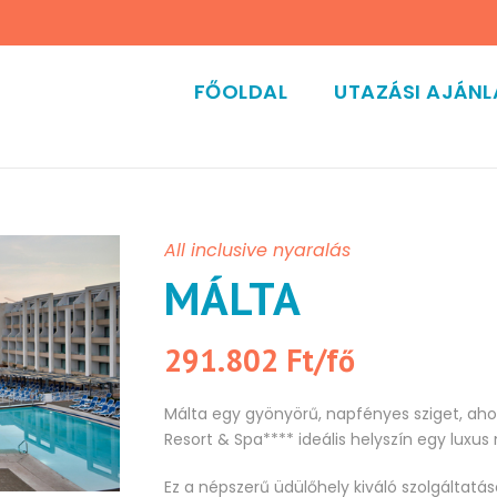
FŐOLDAL
UTAZÁSI AJÁN
All inclusive nyaralás
MÁLTA
291.802 Ft/fő
Málta egy gyönyörű, napfényes sziget, aho
Resort & Spa**** ideális helyszín egy luxus 
Ez a népszerű üdülőhely kiváló szolgáltatáso