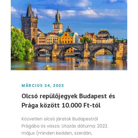
MÁRCIUS 24, 2023
Olcsó repülőjegyek Budapest és
Prága között 10.000 Ft-tól
Közvetlen olcsó járatok Budapestről
Prágába ös vissza. Utazás dátuma: 2023.
május (minden kedden, szerdán,