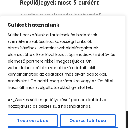
Repülőjegyek most 5 euróért
A Vueling spanyol fapados légitársaság 5
euróért kinál most repjegyeket. Fedezd fel
Sütiket használunk
Spanyolországot! Foglalj repjegyeket...
Sütiket használunk a tartalmak és hirdetések
személyre szabásához, közösségi funkciók
Tovább
biztosításához, valamint weboldalforgalmunk
elemzéséhez. Ezenkívül közösségi média-, hirdető- és
elemező partnereinkkel megosztjuk az Ön
weboldalhasználatra vonatkozó adatait, akik
kombinálhatják az adatokat más olyan adatokkal,
amelyeket Ön adott meg számukra vagy az Ön által
1
2
használt más szolgáltatásokból gyűjtöttek.
Az „Összes süti engedélyezése” gombra kattintva
hozzájárulsz az összes süti használatához.
Testreszabás
Összes letiltása
©2024 UTAZOOM - MINDEN JOG FENNTARTVA |