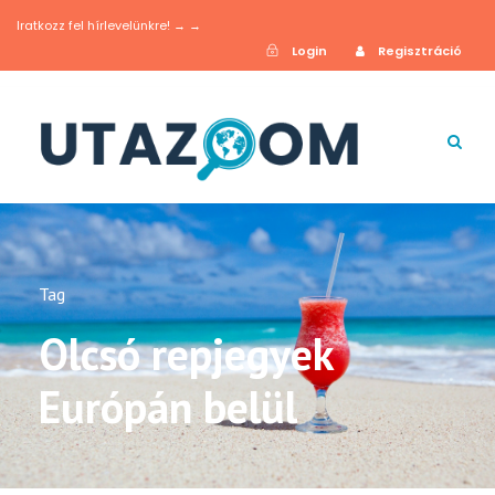
Iratkozz fel hírlevelünkre! → →
Login
Regisztráció
Tag
Olcsó repjegyek
Európán belül