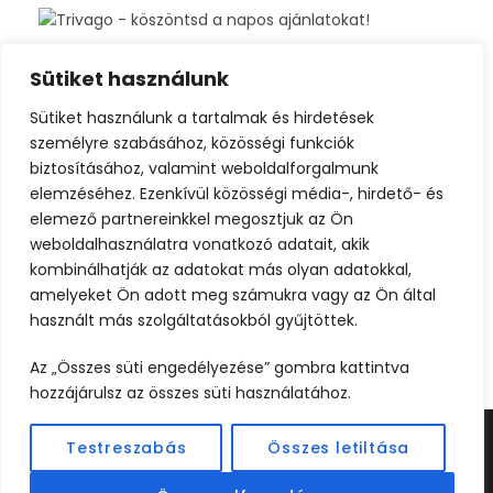
Sütiket használunk
Sütiket használunk a tartalmak és hirdetések
személyre szabásához, közösségi funkciók
biztosításához, valamint weboldalforgalmunk
elemzéséhez. Ezenkívül közösségi média-, hirdető- és
elemező partnereinkkel megosztjuk az Ön
weboldalhasználatra vonatkozó adatait, akik
kombinálhatják az adatokat más olyan adatokkal,
amelyeket Ön adott meg számukra vagy az Ön által
használt más szolgáltatásokból gyűjtöttek.
Az „Összes süti engedélyezése” gombra kattintva
hozzájárulsz az összes süti használatához.
Testreszabás
Összes letiltása
©2024 UTAZOOM - MINDEN JOG FENNTARTVA |
KÉSZÍTETTE
WEBCREATIVE