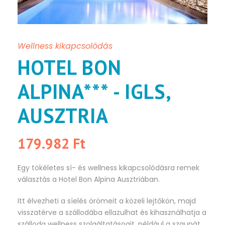
Wellness kikapcsolódás
HOTEL BON
ALPINA*** - IGLS,
AUSZTRIA
179.982 Ft
Egy tökéletes sí- és wellness kikapcsolódásra remek
választás a Hotel Bon Alpina Ausztriában.
Itt élvezheti a síelés örömeit a közeli lejtőkön, majd
visszatérve a szállodába ellazulhat és kihasználhatja a
szálloda wellness szolgáltatásoait, például a szaunát