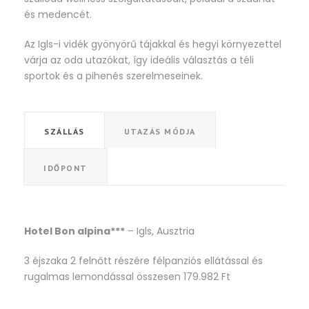
és medencét.
Az Igls-i vidék gyönyörű tájakkal és hegyi környezettel
várja az oda utazókat, így ideális választás a téli
sportok és a pihenés szerelmeseinek.
SZÁLLÁS
UTAZÁS MÓDJA
IDŐPONT
Hotel Bon alpina***
– Igls, Ausztria
3 éjszaka 2 felnőtt részére félpanziós ellátással és
rugalmas lemondással összesen 179.982 Ft