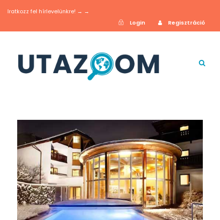
Iratkozz fel hírlevelünkre! → →
Login
Regisztráció