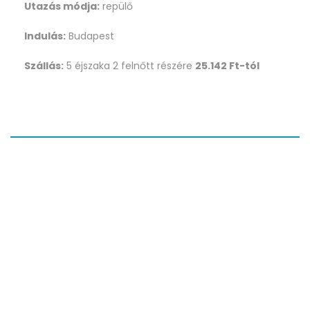
Utazás módja:
repülő
Indulás:
Budapest
Szállás:
5 éjszaka 2 felnőtt részére
25.142 Ft-tól