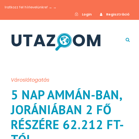
Iratkozz fel hírlevelünkre! → →
Login
Regisztráció
Városlátogatás
5 NAP AMMÁN-BAN,
JORÁNIÁBAN 2 FŐ
RÉSZÉRE 62.212 FT-