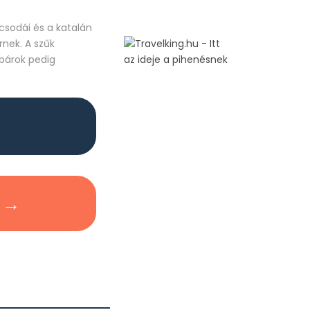
 csodái és a katalán
rnek. A szűk
s-bárok pedig
 →