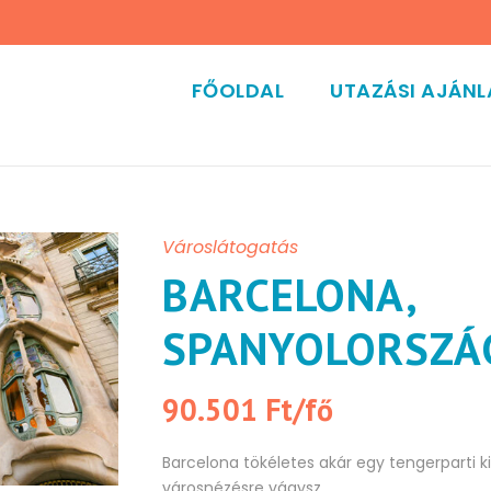
FŐOLDAL
UTAZÁSI AJÁN
Városlátogatás
BARCELONA,
SPANYOLORSZÁ
90.501 Ft/fő
Barcelona tökéletes akár egy tengerparti k
városnézésre vágysz.