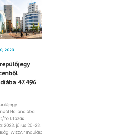
OKTÓBER 10, 2023
0, 2023
JAN
Repjegy
repülőjegy
Ho
Eindhovenbe oda-
cenből
Bá
vissza 11.574 Ft
ndiába 47.496
ha
Eindhoven Hollandia délen
Ft/
található városa, amely a
technológia és innováció
pülőjegy
H
központjaként ismert. A
nből Hollandiába
– Sv
város a Philips...
t/fő Utazás
326 
: 2023. július 20-23.
egy.
ság: WizzAir Indulás:
TOVÁBB