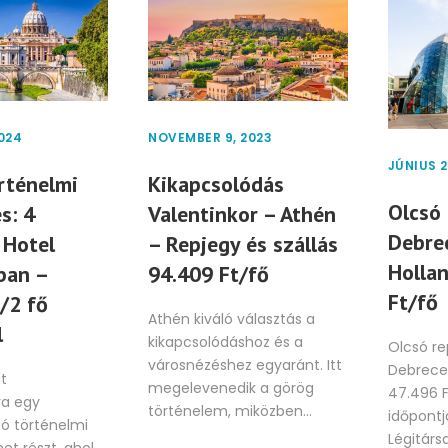
024
NOVEMBER 9, 2023
JÚNIUS 2
rténelmi
Kikapcsolódás
Olcsó 
s: 4
Valentinkor – Athén
Debre
 Hotel
– Repjegy és szállás
Holla
ban –
94.409 Ft/fő
Ft/fő
/2 fő
Athén kiváló választás a
l
kikapcsolódáshoz és a
Olcsó re
városnézéshez egyaránt. Itt
Debrece
t
megelevenedik a görög
47.496 F
a egy
történelem, miközben...
időpontja
ító történelmi
Légitársa