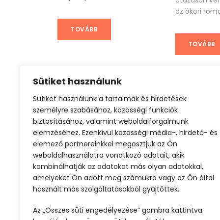
utazáson veh
az ókori romo
TOVÁBB
TOVÁBB
Sütiket használunk
Sütiket használunk a tartalmak és hirdetések
Olcsó repjegyek Európában
Városlátogat
személyre szabásához, közösségi funkciók
biztosításához, valamint weboldalforgalmunk
elemzéséhez. Ezenkívül közösségi média-, hirdető- és
elemező partnereinkkel megosztjuk az Ön
weboldalhasználatra vonatkozó adatait, akik
kombinálhatják az adatokat más olyan adatokkal,
amelyeket Ön adott meg számukra vagy az Ön által
használt más szolgáltatásokból gyűjtöttek.
ELŐZŐ
Az „Összes süti engedélyezése” gombra kattintva