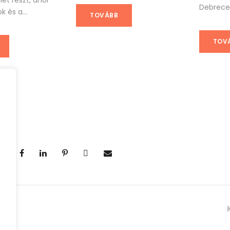
et részt, ahol
Debrecen
k és a...
TOVÁBB
TOV
ás