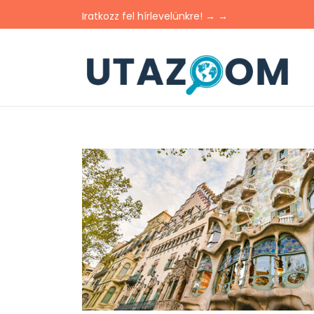
Iratkozz fel hírlevelünkre! → →