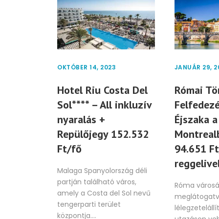
OKTÓBER 14, 2023
JANUÁR 29, 2
Hotel Riu Costa Del
Római Tö
Sol**** – All inkluzív
Felfedezé
nyaralás +
Éjszaka a
Repülőjegy 152.532
Montreal
Ft/fő
94.651 Ft
reggelive
Malaga Spanyolország déli
partján található város,
Róma városá
amely a Costa del Sol nevű
meglátogatv
tengerparti terület
lélegzeteláll
központja....