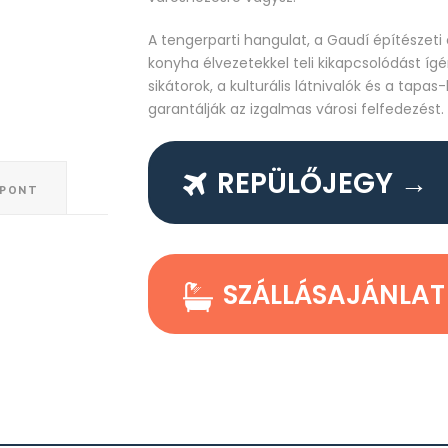
A tengerparti hangulat, a Gaudí építészeti
konyha élvezetekkel teli kikapcsolódást ígé
sikátorok, a kulturális látnivalók és a tapa
garantálják az izgalmas városi felfedezést.
REPÜLŐJEGY →
ŐPONT
SZÁLLÁSAJÁNLAT