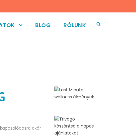
LATOK
BLOG
RÓLUNK
G
ikapcsolódásra akár