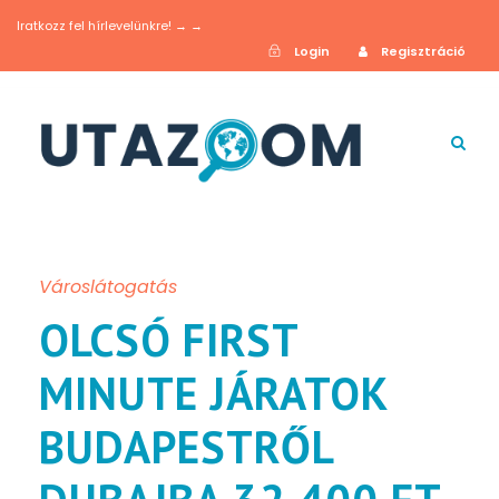
Iratkozz fel hírlevelünkre! → →
Login
Regisztráció
Városlátogatás
OLCSÓ FIRST
MINUTE JÁRATOK
BUDAPESTRŐL