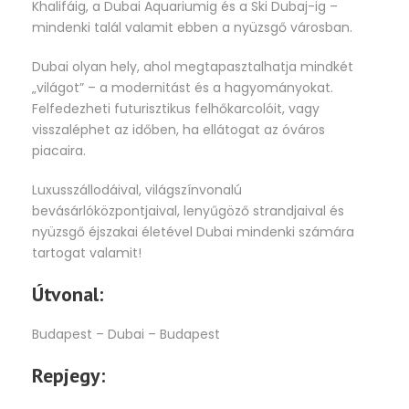
Khalifáig, a Dubai Aquariumig és a Ski Dubaj-ig –
mindenki talál valamit ebben a nyüzsgő városban.
Dubai olyan hely, ahol megtapasztalhatja mindkét
„világot” – a modernitást és a hagyományokat.
Felfedezheti futurisztikus felhőkarcolóit, vagy
visszaléphet az időben, ha ellátogat az óváros
piacaira.
Luxusszállodáival, világszínvonalú
bevásárlóközpontjaival, lenyűgöző strandjaival és
nyüzsgő éjszakai életével Dubai mindenki számára
tartogat valamit!
Útvonal:
Budapest – Dubai – Budapest
Repjegy: