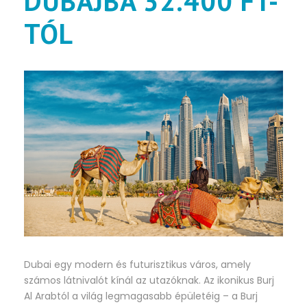
DUBAJBA 32.400 FT-
TÓL
Dubai egy modern és futurisztikus város, amely
számos látnivalót kínál az utazóknak. Az ikonikus Burj
Al Arabtól a világ legmagasabb épületéig – a Burj