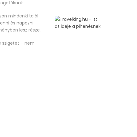
átogatóknak.
son mindenki talál
henni és napozni
lményben lesz része.
s szigetet – nem