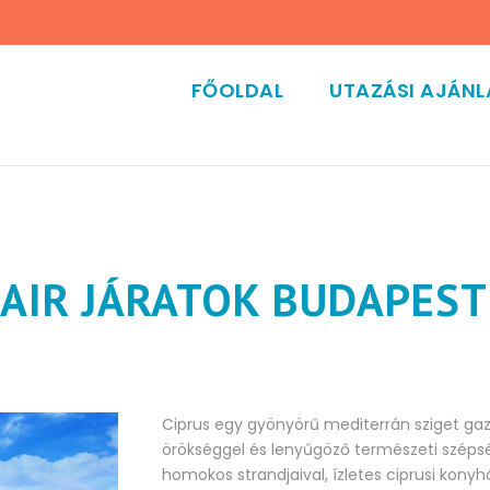
FŐOLDAL
UTAZÁSI AJÁN
 AIR JÁRATOK BUDAPES
Ciprus egy gyönyörű mediterrán sziget gaz
örökséggel és lenyűgöző természeti széps
homokos strandjaival, ízletes ciprusi konyhá