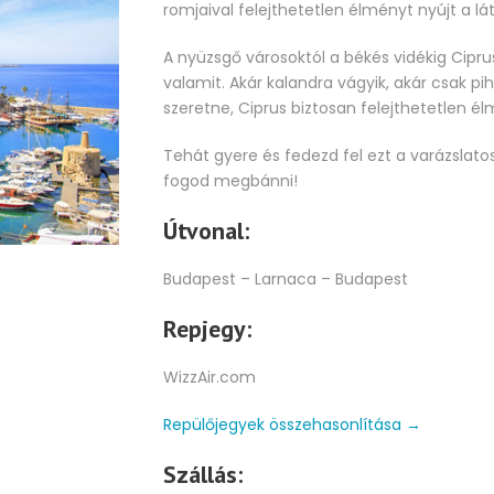
romjaival felejthetetlen élményt nyújt a l
A nyüzsgő városoktól a békés vidékig Cipru
valamit. Akár kalandra vágyik, akár csak pi
szeretne, Ciprus biztosan felejthetetlen é
Tehát gyere és fedezd fel ezt a varázslato
fogod megbánni!
Útvonal:
Budapest – Larnaca – Budapest
Repjegy:
WizzAir.com
Repülőjegyek összehasonlítása
→
Szállás: