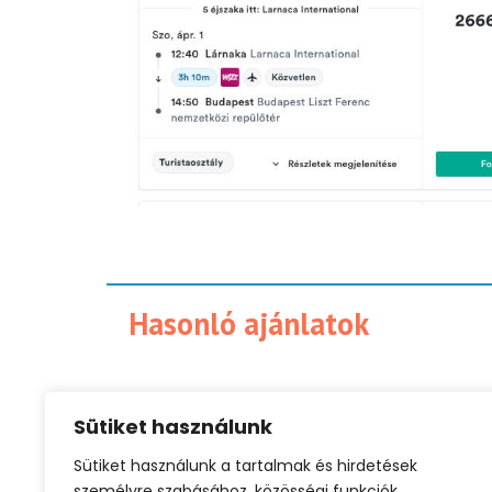
Hasonló ajánlatok
Sütiket használunk
Ciprus
Európai utazás
Olcsó repjegy
Sütiket használunk a tartalmak és hirdetések
nyaralás
személyre szabásához, közösségi funkciók