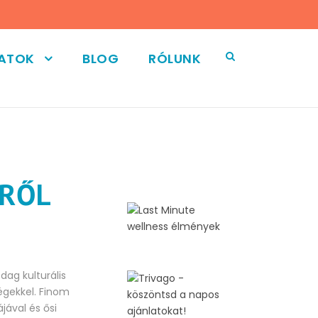
LATOK
BLOG
RÓLUNK
TRŐL
dag kulturális
égekkel. Finom
jával és ősi