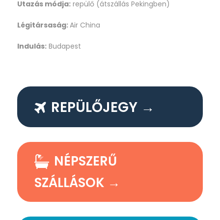
Utazás módja:
repülő (átszállás Pekingben)
Légitársaság:
Air China
Indulás:
Budapest
REPÜLŐJEGY →
NÉPSZERŰ
SZÁLLÁSOK →