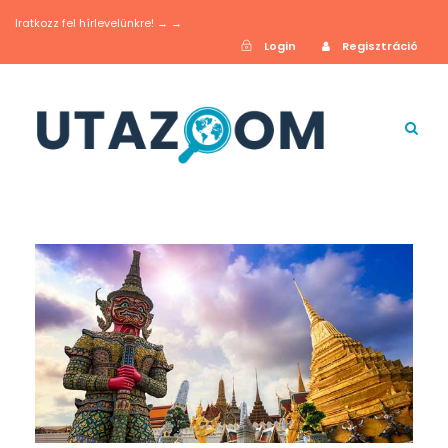
Iratkozz fel hírlevelünkre! → →
Login
Regisztráció