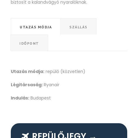
biztosít a kalandvágyó nyaralóknak.
UTAZÁS MÓDJA
SZÁLLÁS
IDŐPONT
Utazás módja:
repülő (közvetlen)
Légitársaság:
Ryanair
Indulás:
Budapest
REPÜLŐJEGY →