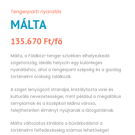
Tengerparti nyaralás
MÁLTA
135.670 Ft/fő
Málta, a Földközi-tenger szívében elhelyezkedő
szigetország, ideális helyszín egy különleges
nyaraláshoz, ahol a tengerparti szépség és a gazdag
történelmi örökség találkozik.
A sziget lenyűgöző strandjai, kristálytiszta vizei és
kulturális nevezetességei, mint például a megalitikus
templomok és a középkori Mdina városa,
felejthetetlen élményt nyújtanak a látogatóknak.
Málta változatos kínálata a búvárkodástól a
történelmi felfedezésekig számos lehetőséget