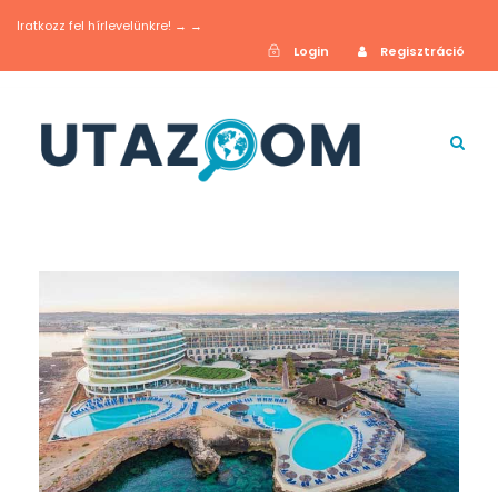
Iratkozz fel hírlevelünkre! → →
Login
Regisztráció