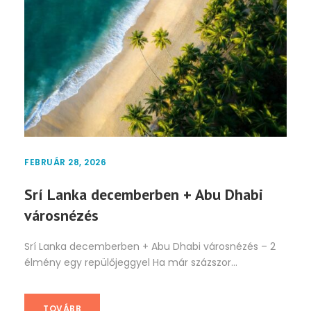
FEBRUÁR 28, 2026
Srí Lanka decemberben + Abu Dhabi
városnézés
Srí Lanka decemberben + Abu Dhabi városnézés – 2
élmény egy repülőjeggyel Ha már százszor...
TOVÁBB