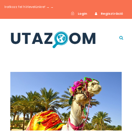
Iratkozz fel hírlevelünkre! → →
Login
Regisztráció