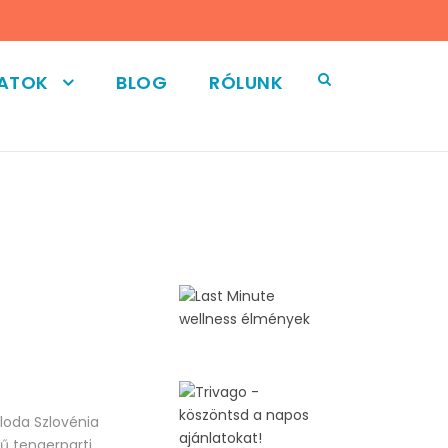
LATOK
BLOG
RÓLUNK
*
lloda Szlovénia
rű tengerparti