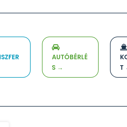
SZFER
AUTÓBÉRLÉ
K
S →
T