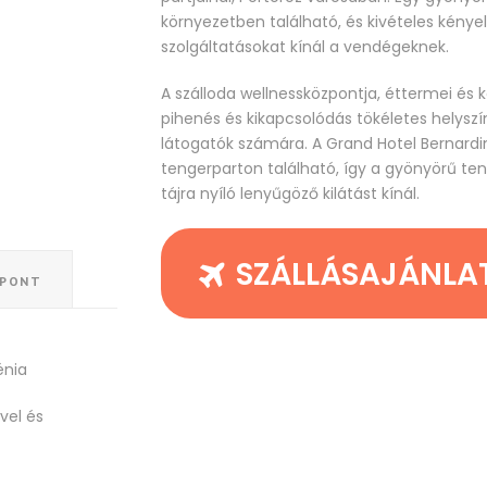
környezetben található, és kivételes kény
szolgáltatásokat kínál a vendégeknek.
A szálloda wellnessközpontja, éttermei és
pihenés és kikapcsolódás tökéletes helysz
látogatók számára. A Grand Hotel Bernardi
tengerparton található, így a gyönyörű te
tájra nyíló lenyűgöző kilátást kínál.
SZÁLLÁSAJÁNLA
ŐPONT
énia
vel és