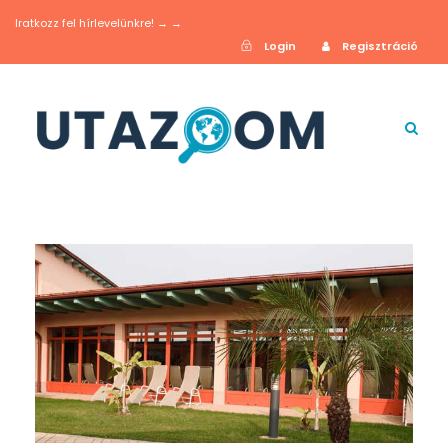
Iratkozz fel hírlevelünkre! → →
Login
Regisztráció