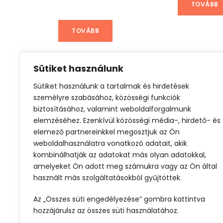
TOVÁBB
TOVÁBB
Sütiket használunk
Sütiket használunk a tartalmak és hirdetések
Olcsó repjegy
Tengerparti nyaralás
személyre szabásához, közösségi funkciók
biztosításához, valamint weboldalforgalmunk
elemzéséhez. Ezenkívül közösségi média-, hirdető- és
elemező partnereinkkel megosztjuk az Ön
weboldalhasználatra vonatkozó adatait, akik
kombinálhatják az adatokat más olyan adatokkal,
amelyeket Ön adott meg számukra vagy az Ön által
használt más szolgáltatásokból gyűjtöttek.
ELŐZŐ
Az „Összes süti engedélyezése” gombra kattintva
hozzájárulsz az összes süti használatához.