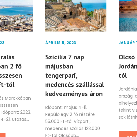
023
ÁPRILIS 5, 2023
JANUÁR 1
ralás
Szicília 7 nap
Olcsó 
an 2 fő
májusban
Jordán
összesen
tengerpari,
tól
t-tól
medencés szállással
Jordánia
kedvezményes áron
ország, 
lás Marokkóban
elhelye
 összesen
Időpont: május 4-11.
tekint v
l Időpont: 2023.
Repülőjegy 2 fő részére
sok látniv
-21. Utazás...
55.000 Ft-tól Vízparti,
medencés szállás 123.000
Ft-tól Olcsóbb...