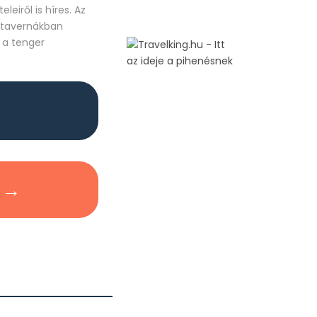
leiről is híres. Az
 tavernákban
s a tenger
 →