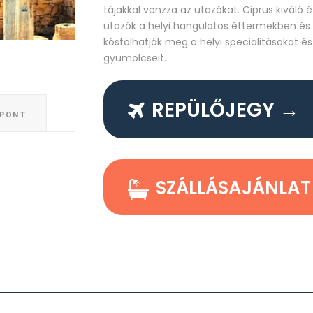
tájakkal vonzza az utazókat. Ciprus kiváló éte
utazók a helyi hangulatos éttermekben és
kóstolhatják meg a helyi specialitásokat é
gyümölcseit.
REPÜLŐJEGY →
ŐPONT
SZÁLLÁSAJÁNLAT