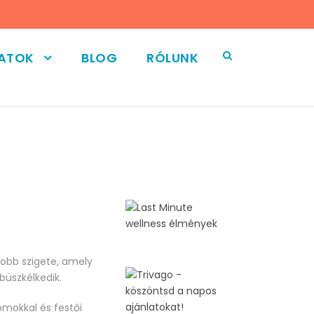
LATOK
BLOG
RÓLUNK
yobb szigete, amely
büszkélkedik.
omokkal és festői