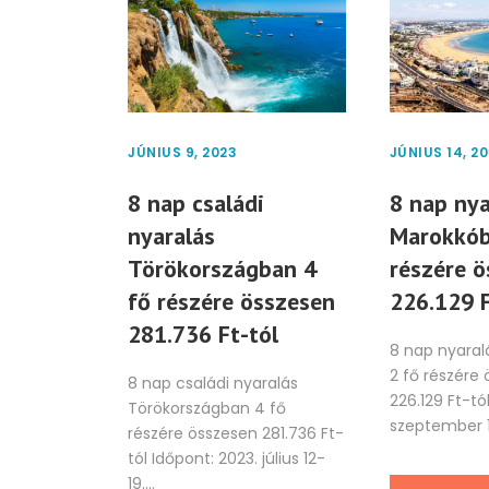
JÚNIUS 9, 2023
JÚNIUS 14, 2
8 nap családi
8 nap nya
nyaralás
Marokkób
Törökországban 4
részére 
fő részére összesen
226.129 F
281.736 Ft-tól
8 nap nyara
2 fő részére
8 nap családi nyaralás
226.129 Ft-tó
Törökországban 4 fő
szeptember 14
részére összesen 281.736 Ft-
tól Időpont: 2023. július 12-
19....