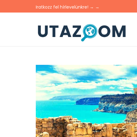
Iratkozz fel hírlevelünkre! → →