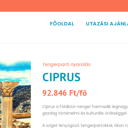
FŐOLDAL
UTAZÁSI AJÁN
Tengerparti nyaralás
CIPRUS
92.846 Ft/fő
Ciprus a Földközi-tenger harmadik legnag
gazdag történelmi és kulturális örökséggel 
A sziget lenyűgöző tengerpartokkal, ókori r