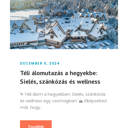
DECEMBER 5, 2024
Téli álomutazás a hegyekbe:
Síelés, szánkózás és wellness
⛷️ Téli álom a hegyekben: Síelés, szánkózás
és wellness egy csomagban! 🏔️ Elképzelted
már, hogy...
Tovább