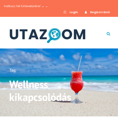
Iratkozz fel hírlevelünkre! → →
Login
Regisztráció
Tag
Wellness
kikapcsolódás