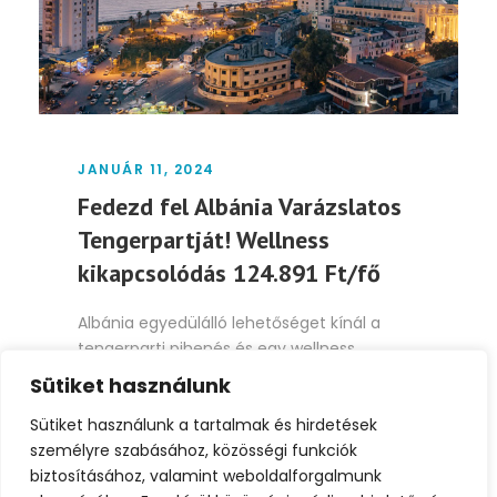
JANUÁR 11, 2024
Fedezd fel Albánia Varázslatos
Tengerpartját! Wellness
kikapcsolódás 124.891 Ft/fő
Albánia egyedülálló lehetőséget kínál a
tengerparti pihenés és egy wellness
kikapcsolódása élvezetére, ahol a
Sütiket használunk
kristálytiszta...
Sütiket használunk a tartalmak és hirdetések
személyre szabásához, közösségi funkciók
Tovább
biztosításához, valamint weboldalforgalmunk