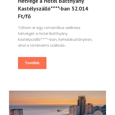
Hétvége a Hotel Batthyány
Kastélyszálló****-ban 52.014
Ft/fő
Töltsön el egy romantikus wellness
hétvégét a Hotel Batthyány
Kastélyszálló****-ban, Kehidakustányban,
ahol a történelmi szálloda...
Tovább