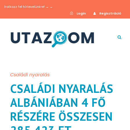
Iratkozz fel hírlevelünkre! → →
Login
Regisztráció
Családi nyaralás
CSALÁDI NYARALÁS
ALBÁNIÁBAN 4 FŐ
RÉSZÉRE ÖSSZESEN