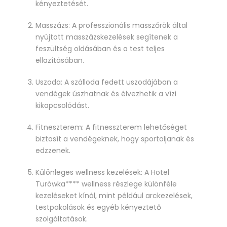
kényeztetését.
Masszázs: A professzionális masszőrök által
nyújtott masszázskezelések segítenek a
feszültség oldásában és a test teljes
ellazításában.
Uszoda: A szálloda fedett uszodájában a
vendégek úszhatnak és élvezhetik a vízi
kikapcsolódást.
Fitneszterem: A fitnesszterem lehetőséget
biztosít a vendégeknek, hogy sportoljanak és
edzzenek.
Különleges wellness kezelések: A Hotel
Turówka**** wellness részlege különféle
kezeléseket kínál, mint például arckezelések,
testpakolások és egyéb kényeztető
szolgáltatások.