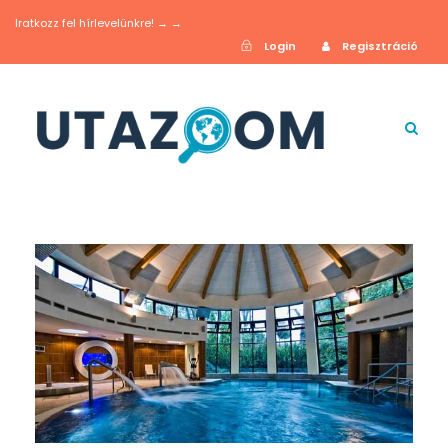
Iratkozz fel hírlevelünkre! → →
Login
Regisztráció