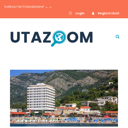
Iratkozz fel hírlevelünkre! → →
Login
Regisztráció