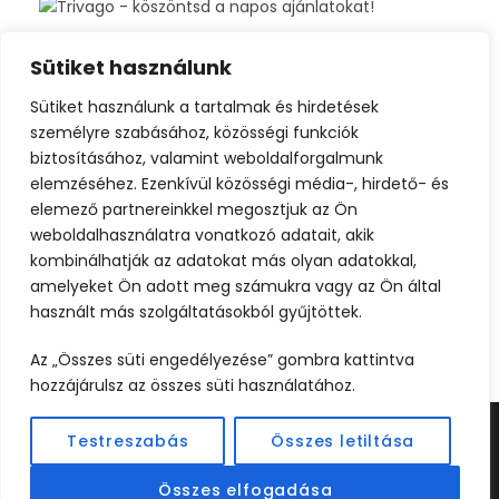
Sütiket használunk
Sütiket használunk a tartalmak és hirdetések
személyre szabásához, közösségi funkciók
biztosításához, valamint weboldalforgalmunk
elemzéséhez. Ezenkívül közösségi média-, hirdető- és
elemező partnereinkkel megosztjuk az Ön
weboldalhasználatra vonatkozó adatait, akik
kombinálhatják az adatokat más olyan adatokkal,
amelyeket Ön adott meg számukra vagy az Ön által
használt más szolgáltatásokból gyűjtöttek.
Az „Összes süti engedélyezése” gombra kattintva
hozzájárulsz az összes süti használatához.
Testreszabás
Összes letiltása
©2024 UTAZOOM - MINDEN JOG FENNTARTVA |
KÉSZÍTETTE
WEBCREATIVE
Összes elfogadása