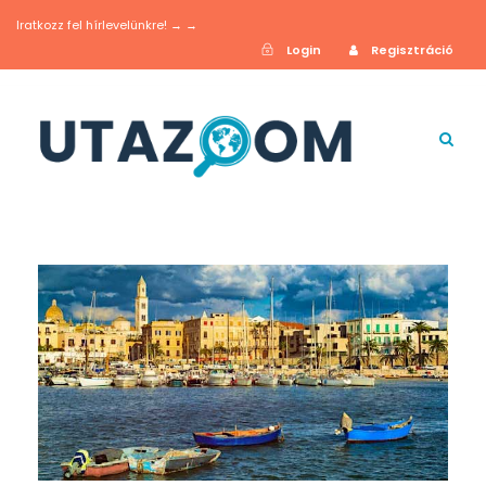
Iratkozz fel hírlevelünkre! → →
Login
Regisztráció