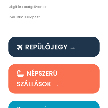
Légitársaság:
Ryanair
Indulás:
Budapest
REPÜLŐJEGY →
NÉPSZERŰ
SZÁLLÁSOK →