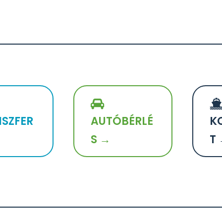
SZFER
AUTÓBÉRLÉ
K
S →
T