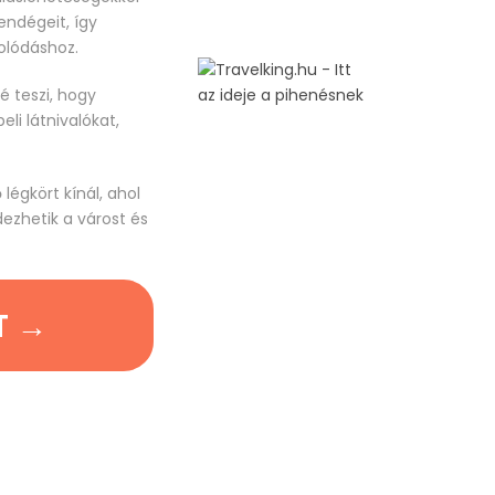
endégeit, így
olódáshoz.
é teszi, hogy
li látnivalókat,
légkört kínál, ahol
dezhetik a várost és
T →