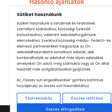
Hasonló ajánlatok
Sütiket használunk
Sütiket használunk a tartalmak és hirdetések
személyre szabásához, közösségi funkciók
Wellness kikapcsolódás
biztosításához, valamint weboldalforgalmunk
elemzéséhez. Ezenkívül közösségi média-, hirdető- és
elemező partnereinkkel megosztjuk az Ön
weboldalhasználatra vonatkozó adatait, akik
kombinálhatják az adatokat más olyan adatokkal,
amelyeket Ön adott meg számukra vagy az Ön által
használt más szolgáltatásokból gyűjtöttek.
ELŐZŐ
Az „Összes süti engedélyezése” gombra kattintva
hozzájárulsz az összes süti használatához.
Testreszabás
Összes letiltása
Összes elfogadása