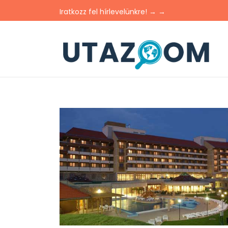
Iratkozz fel hírlevelünkre! → →