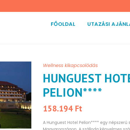
FŐOLDAL
UTAZÁSI AJÁN
Wellness kikapcsolódás
HUNGUEST HOT
PELION****
158.194 Ft
A Hunguest Hotel Pelion**** egy népszerű 
Magyarországon. A szálloda kényelmes szá