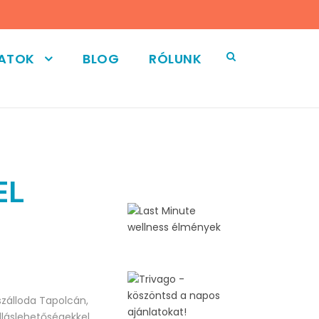
LATOK
BLOG
RÓLUNK
EL
szálloda Tapolcán,
lláslehetőségekkel