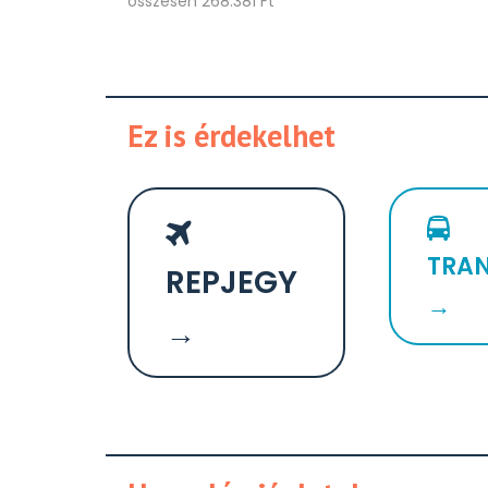
összesen 268.381 Ft
Ez is érdekelhet
TRAN
REPJEGY
→
→