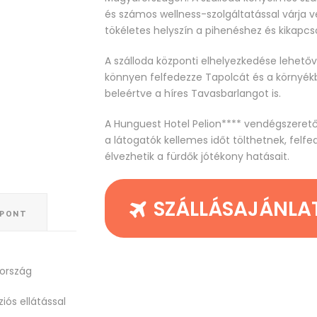
és számos wellness-szolgáltatással várja v
tökéletes helyszín a pihenéshez és kikapcs
A szálloda központi elhelyezkedése lehetőv
könnyen felfedezze Tapolcát és a környékbe
beleértve a híres Tavasbarlangot is.
A Hunguest Hotel Pelion**** vendégszerető 
a látogatók kellemes időt tölthetnek, felfe
élvezhetik a fürdők jótékony hatásait.
SZÁLLÁSAJÁNLA
ŐPONT
ország
iós ellátással