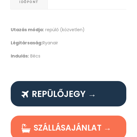
IDŐPONT
Utazás módja:
repülő (közvetlen)
Légitársaság:
Ryanair
Indulás:
Bécs
REPÜLŐJEGY →
SZÁLLÁSAJÁNLAT →