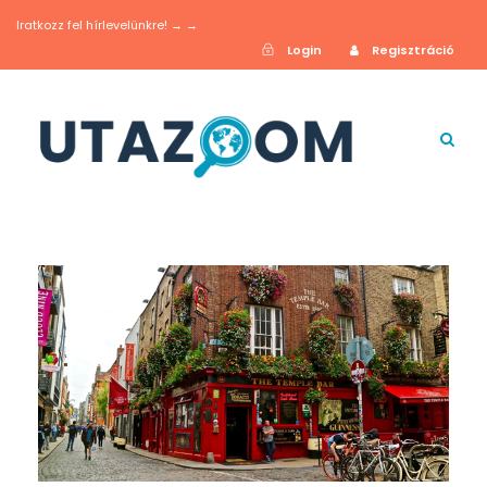
Iratkozz fel hírlevelünkre! → →
Login
Regisztráció