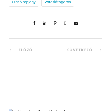
Olcsó repjegy
Városlátogatás
ELŐZŐ
KÖVETKEZŐ