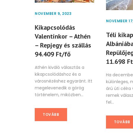
NOVEMBER 9, 2023
NOVEMBER 17,
Kikapcsolódás
Téli kika
Valentinkor – Athén
Albániáb
– Repjegy és szállás
Repülője
94.409 Ft/fő
11.698 Ft
Athén kiváló választás a
kikapcsolódáshoz és a
Ha decembe
városnézéshez egyaránt. Itt
különleges, 
megelevenedik a görög
árú úti célra
történelem, miközben...
remek válasz
fel...
TOVÁBB
TOVÁBB