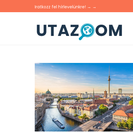
Iratkozz fel hírlevelünkre! → →