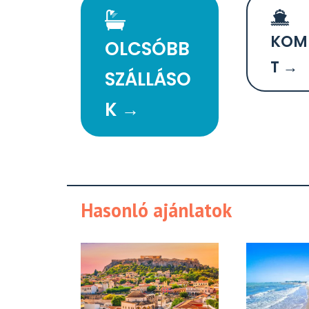
KOM
OLCSÓBB
T →
SZÁLLÁSO
K →
Hasonló ajánlatok