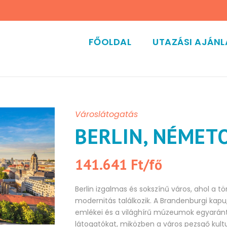
FŐOLDAL
UTAZÁSI AJÁN
Városlátogatás
BERLIN, NÉMET
141.641 Ft/fő
Berlin izgalmas és sokszínű város, ahol a t
modernitás találkozik. A Brandenburgi kapu, 
emlékei és a világhírű múzeumok egyaránt
látogatókat, miközben a város pezsgő kultu