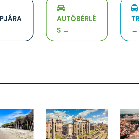
PJÁRA
AUTÓBÉRLÉ
T
S →
→