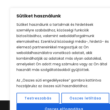
Sütiket használunk
Sütiket használunk a tartalmak és hirdetések
Városlátogatás
személyre szabásához, közösségi funkciók
biztosításához, valamint weboldalforgalmunk
elemzéséhez. Ezenkívül közösségi média-, hirdető- és
elemező partnereinkkel megosztjuk az Ön
weboldalhasználatra vonatkozó adatait, akik
kombinálhatják az adatokat más olyan adatokkal,
amelyeket Ön adott meg számukra vagy az Ön által
használt más szolgáltatásokból gyűjtöttek.
ELŐZŐ
Az „Összes süti engedélyezése” gombra kattintva
hozzájárulsz az összes süti használatához.
Testreszabás
Összes letiltása
Összes elfogadása