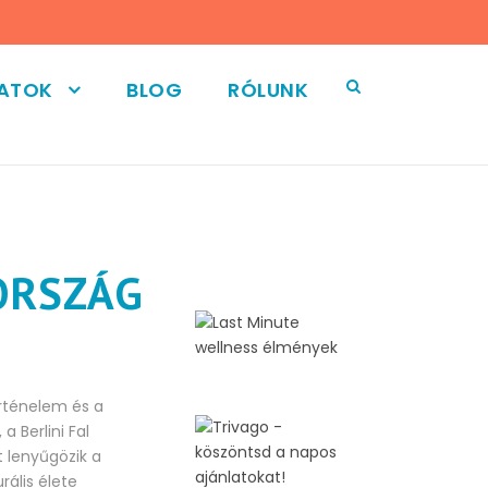
LATOK
BLOG
RÓLUNK
ORSZÁG
örténelem és a
a Berlini Fal
 lenyűgözik a
rális élete