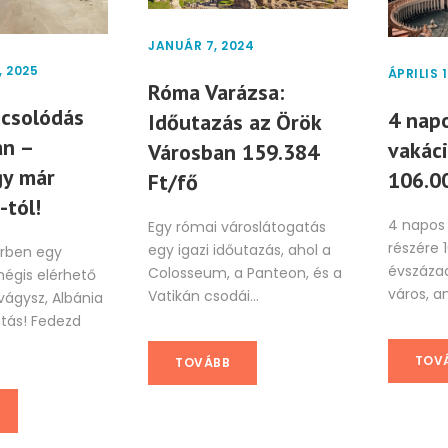
JANUÁR 7, 2024
 2025
ÁPRILIS 1
Róma Varázsa:
pcsolódás
4 nap
Időutazás az Örök
an –
vakáci
Városban 159.384
gy már
106.00
Ft/fő
-tól!
4 napos 
Egy római városlátogatás
részére 
egy igazi időutazás, ahol a
rben egy
évszázad
Colosseum, a Panteon, és a
mégis elérhető
város, am
Vatikán csodái...
 vágysz, Albánia
tás! Fedezd
TOV
TOVÁBB