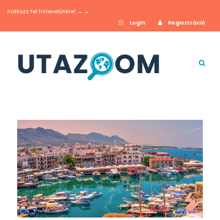
Iratkozz fel hírlevelünkre! → →
Login
Regisztráció