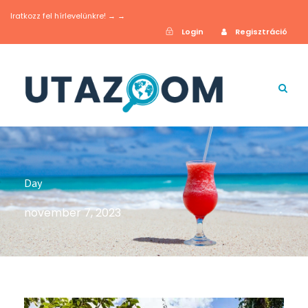
Iratkozz fel hírlevelünkre! → →
Login
Regisztráció
Day
november 7, 2023