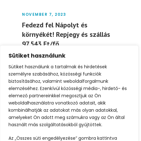
NOVEMBER 7, 2023
Fedezd fel Nápolyt és
környékét! Repjegy és szállás
97.543 Ft/fő
Sütiket használunk
Nápoly és környékének felfedezése igazi
élményt nyújt. A városban és környékén
Sütiket használunk a tartalmak és hirdetések
élvezheti a hagyományos nápolyi...
személyre szabásához, közösségi funkciók
biztosításához, valamint weboldalforgalmunk
elemzéséhez. Ezenkívül közösségi média-, hirdető- és
Tovább
elemező partnereinkkel megosztjuk az Ön
weboldalhasználatra vonatkozó adatait, akik
kombinálhatják az adatokat más olyan adatokkal,
amelyeket Ön adott meg számukra vagy az Ön által
használt más szolgáltatásokból gyűjtöttek.
Az „Összes süti engedélyezése” gombra kattintva