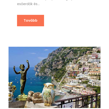
esőerdők és...
Tovább