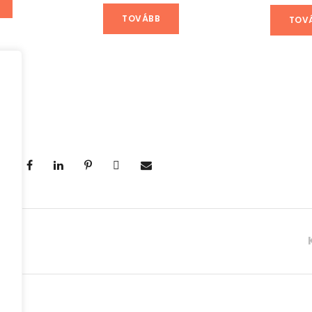
TOVÁBB
TOV
ás