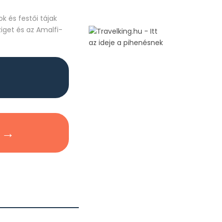
k és festői tájak
ziget és az Amalfi-
 →