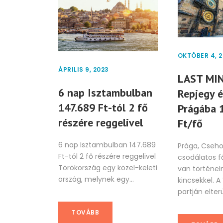
OKTÓBER 4, 
ÁPRILIS 9, 2023
LAST MI
6 nap Isztambulban
Repjegy é
147.689 Ft-tól 2 fő
Prágába 
részére reggelivel
Ft/fő
6 nap Isztambulban 147.689
Prága, Cseho
Ft-tól 2 fő részére reggelivel
csodálatos f
Törökország egy közel-keleti
van történelm
ország, melynek egy...
kincsekkel. A
partján elterü
TOVÁBB