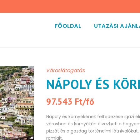
FŐOLDAL
UTAZÁSI AJÁN
Városlátogatás
NÁPOLY ÉS KÖR
97.543 Ft/fő
Nápoly és környékének felfedezése igazi él
városban és környékén élvezheti a hagyo
pizzát és a gazdag történelmi látnivalókat,
romjait.