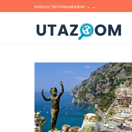
Iratkozz fel hírlevelünkre! → →