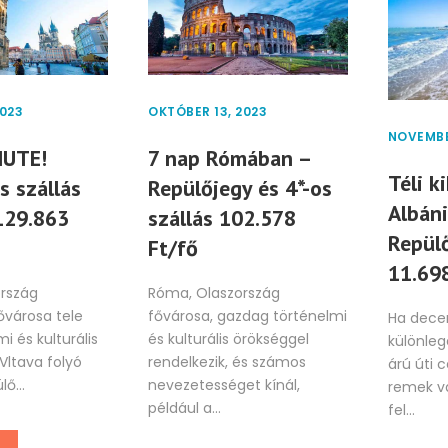
2023
OKTÓBER 13, 2023
NOVEMBE
NUTE!
7 nap Rómában –
Téli k
s szállás
Repülőjegy és 4*-os
Albán
129.863
szállás 102.578
Repül
Ft/fő
11.698
rszág
Róma, Olaszország
ővárosa tele
fővárosa, gazdag történelmi
Ha dece
i és kulturális
és kulturális örökséggel
különleg
 Vltava folyó
rendelkezik, és számos
árú úti c
lő...
nevezetességet kínál,
remek vá
például a...
fel...