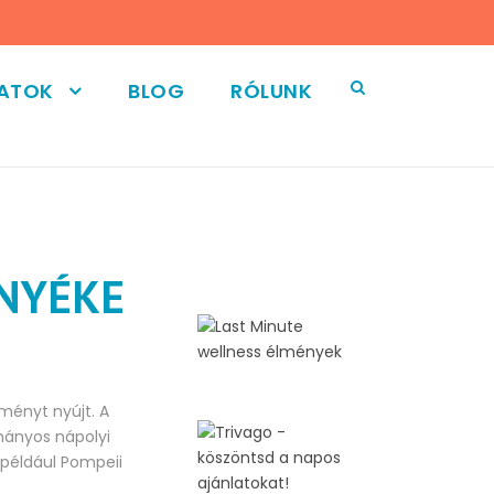
LATOK
BLOG
RÓLUNK
NYÉKE
ményt nyújt. A
mányos nápolyi
 például Pompeii