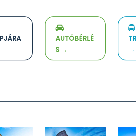
PJÁRA
AUTÓBÉRLÉ
T
S →
→