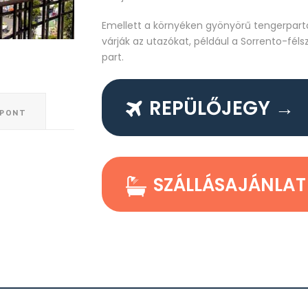
Emellett a környéken gyönyörű tengerparto
várják az utazókat, például a Sorrento-féls
part.
REPÜLŐJEGY →
ŐPONT
SZÁLLÁSAJÁNLAT