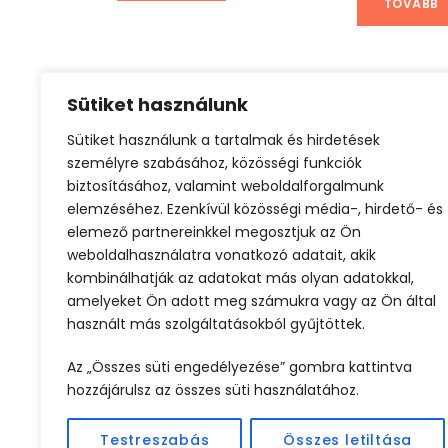
TOVÁBB
Sütiket használunk
Sütiket használunk a tartalmak és hirdetések
Olcsó repjegyek Európában
Városlátogat
személyre szabásához, közösségi funkciók
biztosításához, valamint weboldalforgalmunk
elemzéséhez. Ezenkívül közösségi média-, hirdető- és
elemező partnereinkkel megosztjuk az Ön
weboldalhasználatra vonatkozó adatait, akik
kombinálhatják az adatokat más olyan adatokkal,
amelyeket Ön adott meg számukra vagy az Ön által
használt más szolgáltatásokból gyűjtöttek.
ELŐZŐ
Az „Összes süti engedélyezése” gombra kattintva
hozzájárulsz az összes süti használatához.
Testreszabás
Összes letiltása