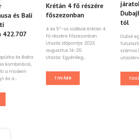
járato
Krétán 4 fő részére
r
Dubaj
főszezonban
usa és Bali
tól
ti
4 és 5*-os szállsok Krétán 4
 422.707
fő részére főszezonban
Dubai e
Utazás időpontja: 2023.
futurisz
augusztus 14-20.
számos l
apúrba és Balira
Utazás: Egyénileg...
utazóknak
es kombináció,
íti a modern
TOVÁBB
t és a...
TOV