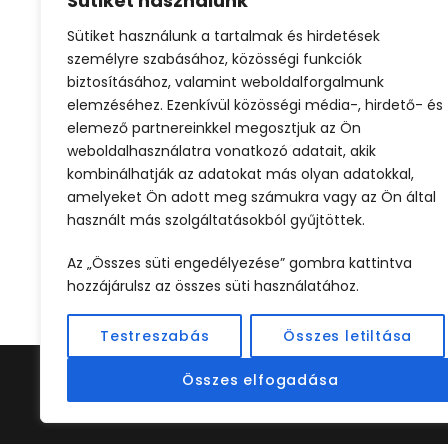
Sütiket használunk
Sütiket használunk a tartalmak és hirdetések
Olcsó repjegy
Tengerparti nyaralás
személyre szabásához, közösségi funkciók
biztosításához, valamint weboldalforgalmunk
elemzéséhez. Ezenkívül közösségi média-, hirdető- és
elemező partnereinkkel megosztjuk az Ön
weboldalhasználatra vonatkozó adatait, akik
kombinálhatják az adatokat más olyan adatokkal,
amelyeket Ön adott meg számukra vagy az Ön által
használt más szolgáltatásokból gyűjtöttek.
ELŐZŐ
Az „Összes süti engedélyezése” gombra kattintva
hozzájárulsz az összes süti használatához.
Testreszabás
Összes letiltása
Összes elfogadása
©2024 