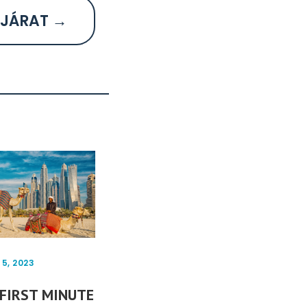
JÁRAT →
JANUÁR 26, 2024
NOV
5, 2023
Éld Át Dél-
Vá
 FIRST MINUTE
Spanyolország
Dh