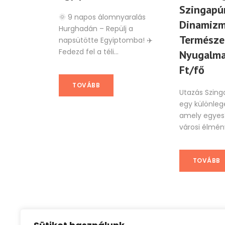
Szingapú
🌞 9 napos álomnyaralás
Dinamizm
Hurghadán – Repülj a
Természe
napsütötte Egyiptomba! ✈️
Fedezd fel a téli...
Nyugalma
Ft/fő
TOVÁBB
Utazás Szing
egy különleg
amely egyes
városi élmény
TOVÁBB