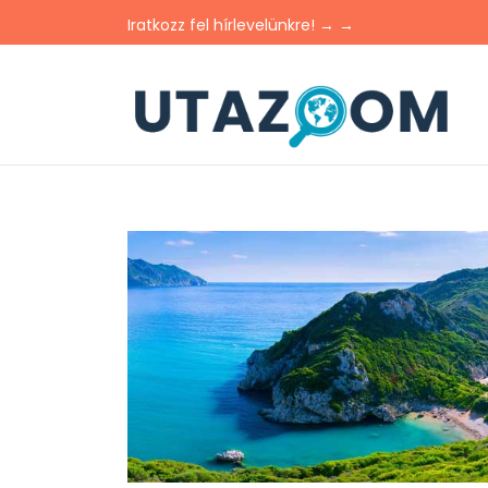
Iratkozz fel hírlevelünkre! → →