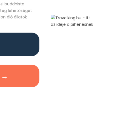
ősi buddhista
eteg lehetőséget
on élő állatok
 →