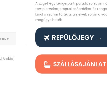
A sziget egy tengerparti paradicsom, ami 
templomokat, trópusi esőerdőket és reng
kínál a szafari túrákra, amelyek során a vad
megfigyelhetők.
REPÜLŐJEGY →
ŐPONT
d Arábia)
SZÁLLÁSAJÁNLAT