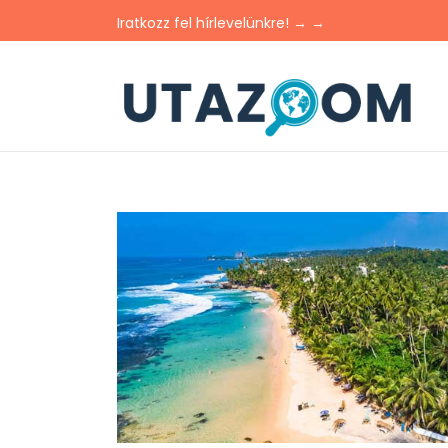
Iratkozz fel hírlevelünkre! → →