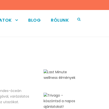
LATOK
BLOG
RÓLUNK
sendes-óceán
gával, varázslatos
z utazókat.