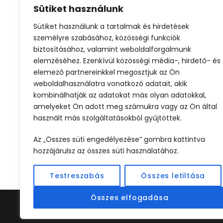
Sütiket használunk
Sütiket használunk a tartalmak és hirdetések
személyre szabásához, közösségi funkciók
Egzotikus utazás
Olcsó repjegy
biztosításához, valamint weboldalforgalmunk
elemzéséhez. Ezenkívül közösségi média-, hirdető- és
elemező partnereinkkel megosztjuk az Ön
weboldalhasználatra vonatkozó adatait, akik
kombinálhatják az adatokat más olyan adatokkal,
amelyeket Ön adott meg számukra vagy az Ön által
használt más szolgáltatásokból gyűjtöttek.
ELŐZŐ
Az „Összes süti engedélyezése” gombra kattintva
hozzájárulsz az összes süti használatához.
Testreszabás
Összes letiltása
Összes elfogadása
©2024 