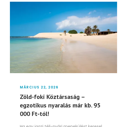
MÁRCIUS 22, 2026
Zöld-foki Köztársaság –
egzotikus nyaralás már kb. 95
000 Ft-tól!
Ha egy igazi téli-nyári menekülést keresel,