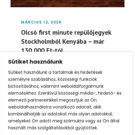
MÁRCIUS 12, 2026
Olcsó first minute repülőjegyek
Stockholmból Kenyába – már
130 000 Ft-tól
Sütiket használunk
Olcsó first minute repülőjegyek
Stockholmból Kenyába – már 130000 Ft-tól
Sütiket használunk a tartalmak és hirdetések
Most kivételesen jó áron lehet...
személyre szabásához, közösségi funkciók
biztosításához, valamint weboldalforgalmunk
elemzéséhez. Ezenkívül közösségi média-, hirdető- és
Tovább
elemező partnereinkkel megosztjuk az Ön
weboldalhasználatra vonatkozó adatait, akik
kombinálhatják az adatokat más olyan adatokkal,
amelyeket Ön adott meg számukra vagy az Ön által
használt más szolgáltatásokból gyűjtöttek.