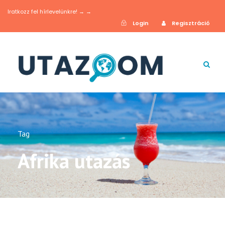
Iratkozz fel hírlevelünkre! → →
Login
Regisztráció
Tag
Afrika utazás