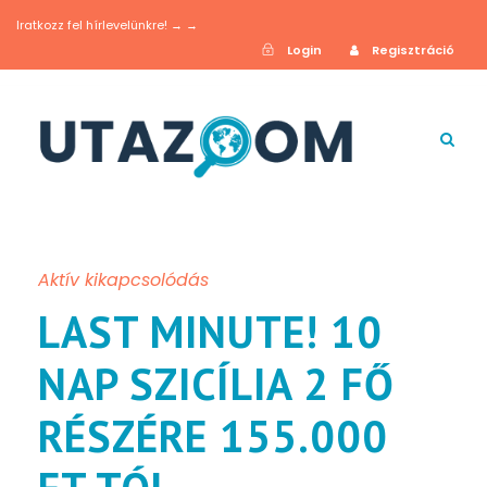
Iratkozz fel hírlevelünkre! → →
Login
Regisztráció
Aktív kikapcsolódás
LAST MINUTE! 10
NAP SZICÍLIA 2 FŐ
RÉSZÉRE 155.000