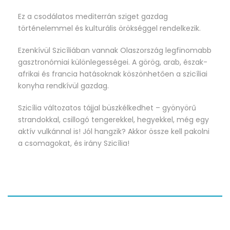
Ez a csodálatos mediterrán sziget gazdag
történelemmel és kulturális örökséggel rendelkezik.
Ezenkívül Szicíliában vannak Olaszország legfinomabb
gasztronómiai különlegességei. A görög, arab, észak-
afrikai és francia hatásoknak köszönhetően a szicíliai
konyha rendkívül gazdag.
Szicília változatos tájjal büszkélkedhet – gyönyörű
strandokkal, csillogó tengerekkel, hegyekkel, még egy
aktív vulkánnal is! Jól hangzik? Akkor össze kell pakolni
a csomagokat, és irány Szicília!