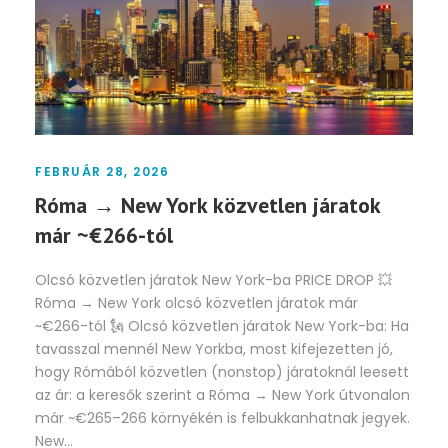
FEBRUÁR 28, 2026
Róma → New York közvetlen járatok
már ~€266-tól
Olcsó közvetlen járatok New York-ba PRICE DROP 💥
Róma → New York olcsó közvetlen járatok már
~€266-tól 🗽 Olcsó közvetlen járatok New York-ba: Ha
tavasszal mennél New Yorkba, most kifejezetten jó,
hogy Rómából közvetlen (nonstop) járatoknál leesett
az ár: a keresők szerint a Róma → New York útvonalon
már ~€265–266 környékén is felbukkanhatnak jegyek.
New...