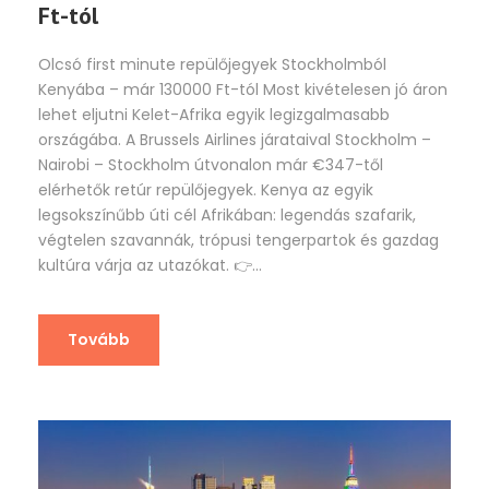
Ft-tól
Olcsó first minute repülőjegyek Stockholmból
Kenyába – már 130000 Ft-tól Most kivételesen jó áron
lehet eljutni Kelet-Afrika egyik legizgalmasabb
országába. A Brussels Airlines járataival Stockholm –
Nairobi – Stockholm útvonalon már €347-től
elérhetők retúr repülőjegyek. Kenya az egyik
legsokszínűbb úti cél Afrikában: legendás szafarik,
végtelen szavannák, trópusi tengerpartok és gazdag
kultúra várja az utazókat. 👉...
Tovább