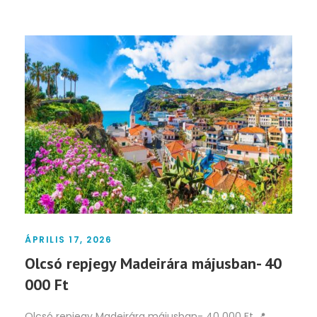
ÁPRILIS 17, 2026
Olcsó repjegy Madeirára májusban- 40
000 Ft
Olcsó repjegy Madeirára májusban- 40 000 Ft 📍