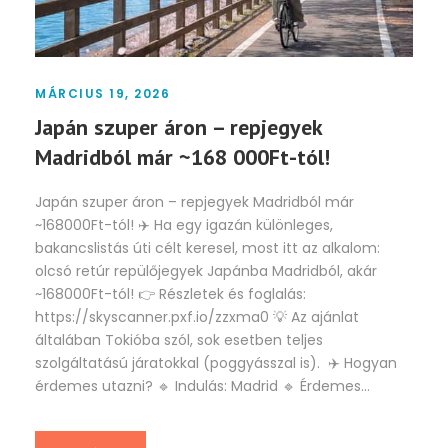
MÁRCIUS 19, 2026
Japán szuper áron – repjegyek
Madridból már ~168 000Ft-tól!
Japán szuper áron – repjegyek Madridból már
~168000Ft-tól! ✈️ Ha egy igazán különleges,
bakancslistás úti célt keresel, most itt az alkalom:
olcsó retúr repülőjegyek Japánba Madridból, akár
~168000Ft-tól! 👉 Részletek és foglalás:
https://skyscanner.pxf.io/zzxma0 💡 Az ajánlat
általában Tokióba szól, sok esetben teljes
szolgáltatású járatokkal (poggyásszal is). ✈️ Hogyan
érdemes utazni? 🔹 Indulás: Madrid 🔹 Érdemes...