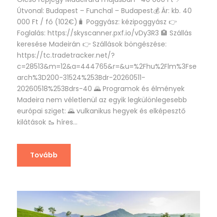
Útvonal: Budapest – Funchal – Budapest💰 Ár: kb. 40
000 Ft / fő (102€)🧳 Poggyász: kézipoggyász 👉
Foglalás: https://skyscanner.pxf.io/vDy3R3 🏨 Szállás
keresése Madeirán 👉 Szállások böngészése:
https://tc.tradetracker.net/?
c=28513&m=12&a=444765&r=&u=%2Fhu%2Flm%3Fse
arch%3D200-31524%253Bdr-20260511-
20260518%253Bdrs-40 🌄 Programok és élmények
Madeira nem véletlenül az egyik legkülönlegesebb
európai sziget: 🌄 vulkanikus hegyek és elképesztő
kilátások 🥾 híres...
Tovább