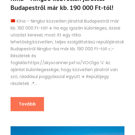
Budapestről már kb. 190 000 Ft-tól!
Kína – Ningbo közvetlen járattal Budapestről már
kb. 190 000 Ft-tól!
✈️
Ha egy igazán különleges, ázsiai
utazást keresel, most itt egy ritka
lehetőség:közvetlen, teljes szolgáltatású repülőjáratok
Budapestről Ningbo-ba már kb. 190 000 Ft-tól!
👉
Részletek és
foglalás:https://skyscanner.pxf.io/VOO1ga
💡
Az
ajánlat különlegessége, hogy közvetlen járatról van
szó, ráadásul poggyásszal együtt
✈️
Repülőjegy
részletek
📍
...
Tovább