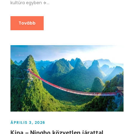
kultúra egyben
✈️
...
Tovább
ÁPRILIS 3, 2026
Kína – Ningbo közvetlen járattal