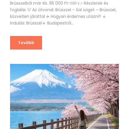
Brüsszelből már kb. 95 000 Ft-tól! 👉 Részletek és
foglalás 💡 Az útvonal: Brüsszel – Sal sziget – Brüsszel,
közvetlen járattal ✈️ Hogyan érdemes utazni? 🔹
Indulás: Brüsszel🔹 Budapestről...
Tovább