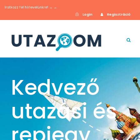
Iratkozz fel hírlevelünkre! → →
Login
Regisztráció
Kedvező
utazási és
repjegy