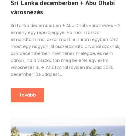
Srí Lanka decemberben + Abu Dhabi
városnézés
Srí Lanka decemberben + Abu Dhabi városnézés – 2
élmény egy repülőjeggyel Ha már százszor
elmondtam ma, akkor most le is írom egyben 😊Ez
most egy nagyon jól összerakható útvonal azoknak,
akik decemberben mennének melegbe, és nem
bánják, ha a visszaúton még belefér egy extra
városnézés is. ✈️ Az útvonal röviden Indulás: 2026.
december 10.Budapest...
Tovább