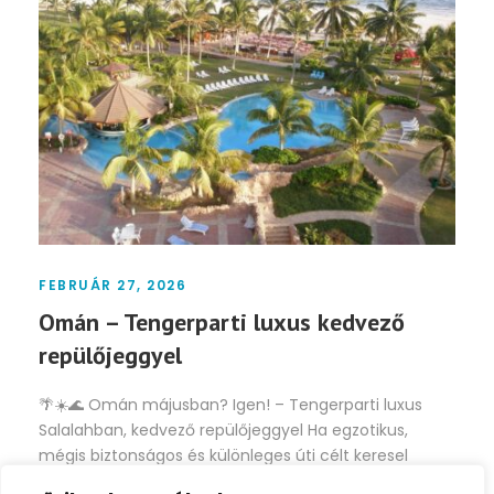
FEBRUÁR 27, 2026
Omán – Tengerparti luxus kedvező
repülőjeggyel
🌴☀️🌊 Omán májusban? Igen! – Tengerparti luxus
Salalahban, kedvező repülőjeggyel Ha egzotikus,
mégis biztonságos és különleges úti célt keresel
májusra, Omán tökéletes választás. Most kifejezetten