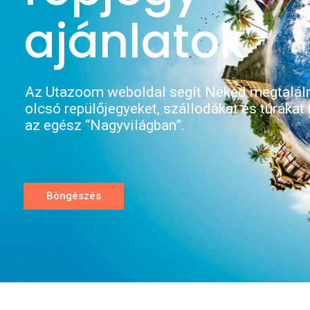
ajánlatok
Az Utazoom weboldal segít Neked megtaláln
olcsó repülőjegyeket, szállodákat és túrák
az egész “Nagyvilágban”.
Böngészés