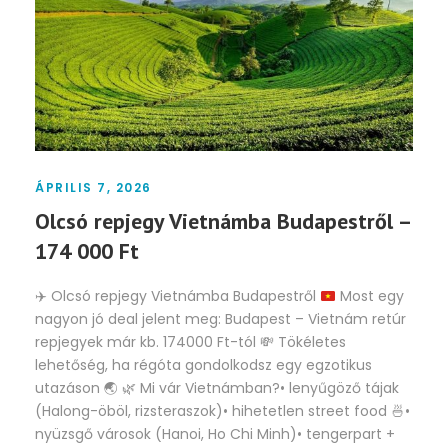
ÁPRILIS 7, 2026
Olcsó repjegy Vietnámba Budapestről –
174 000 Ft
✈️
Olcsó repjegy Vietnámba Budapestről
Most egy
nagyon jó deal jelent meg: Budapest – Vietnám retúr
repjegyek már kb. 174000 Ft-tól
💸
Tökéletes
lehetőség, ha régóta gondolkodsz egy egzotikus
utazáson
🌏
🌿
Mi vár Vietnámban?• lenyűgöző tájak
(Halong-öböl, rizsteraszok)• hihetetlen street food
🍜
•
nyüzsgő városok (Hanoi, Ho Chi Minh)• tengerpart +