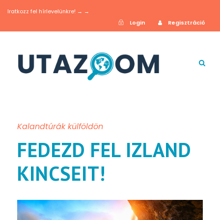
Iratkozz fel hírlevelünkre! → →
Login
Regisztráció
Kalandtúrák külföldön
FEDEZD FEL IZLAND
KINCSEIT!