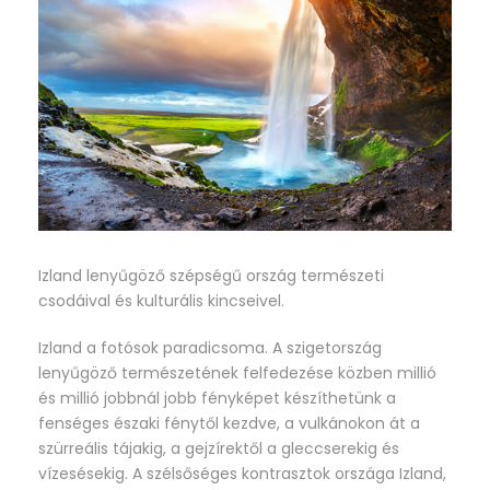
Izland lenyűgöző szépségű ország természeti
csodáival és kulturális kincseivel.
Izland a fotósok paradicsoma. A szigetország
lenyűgöző természetének felfedezése közben millió
és millió jobbnál jobb fényképet készíthetünk a
fenséges északi fénytől kezdve, a vulkánokon át a
szürreális tájakig, a gejzírektől a gleccserekig és
vízesésekig. A szélsőséges kontrasztok országa Izland,