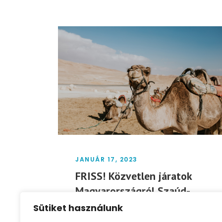
JANUÁR 17, 2023
FRISS! Közvetlen járatok
Magyarországról Szaúd-
Arábiába mindössze 8000
Sütiket használunk
Ft-tól!