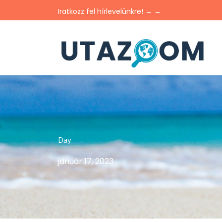
Iratkozz fel hírlevelünkre! → →
Day
január 17, 2023