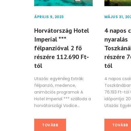
ÁPRILIS 9, 2023
MÁJUS 31, 20
Horvátország Hotel
4 napos c
Imperial ***
nyaralás
félpanzióval 2 fő
Toszkáná
részére 112.690 Ft-
részére 7
tól
tól
Utazás: egyénileg Extrák:
4 napos csal
félpanzió, medence,
Toszkánában 
animációs programok A
76.193 Ft-tól
Hotel Imperial *** szálloda a
időpontja: 20
horvátországi Vodice...
Utazás: Egyéni
TOVÁBB
TOVÁBB