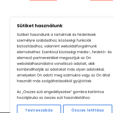
Sütiket használunk
Sütiket használunk a tartalmak és hirdetések
Családi nyaralás
Tengerparti nyaralás
személyre szabásához, közösségi funkciók
biztosításához, valamint weboldalforgalmunk
elemzéséhez. Ezenkívül közösségi média-, hirdető- és
elemező partnereinkkel megosztjuk az Ön
weboldalhasználatra vonatkozó adatait, akik
kombinálhatják az adatokat más olyan adatokkal,
amelyeket Ön adott meg számukra vagy az Ön által
használt más szolgáltatásokból gyűjtöttek.
ELŐZŐ
Az „Összes süti engedélyezése” gombra kattintva
hozzájárulsz az összes süti használatához.
Testreszabás
Összes letiltása