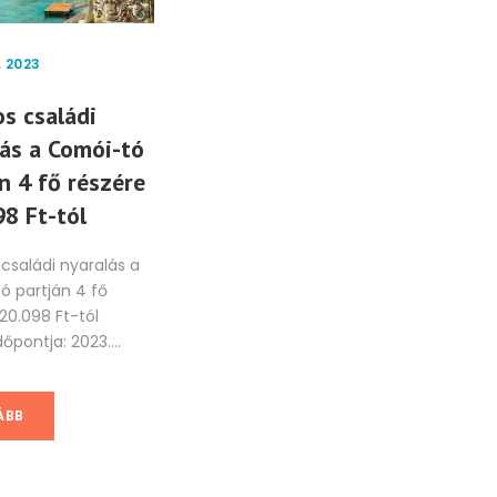
, 2023
ÁPRILIS 8, 2023
MÁJ
s családi
Wellness napok a
8 
ás a Comói-tó
Bledi-tónál
fe
n 4 fő részére
ré
Utazás: egyénileg A Triglav
8 Ft-tól
34
Nemzeti Park, a Bledi-tó és
kastély Szlovénia legszebb
családi nyaralás a
8 n
és legnépszerűbb
 partján 4 fő
teng
turisztikai...
120.098 Ft-tól
gye
őpontja: 2023....
342.
TOVÁBB
ÁBB