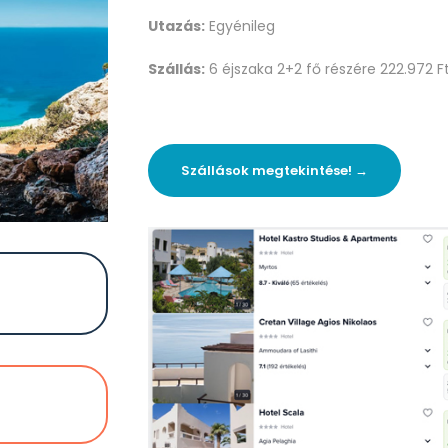
Utazás:
Egyénileg
Szállás:
6 éjszaka 2+2 fő részére 222.972 F
Szállások megtekintése! →