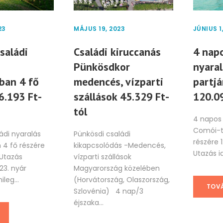
23
MÁJUS 19, 2023
JÚNIUS 1
saládi
Családi kiruccanás
4 napo
Pünkösdkor
nyaral
ban 4 fő
medencés, vízparti
partjá
6.193 Ft-
szállások 45.329 Ft-
120.09
tól
4 napos 
Comói-tó
ádi nyaralás
Pünkösdi családi
részére 
4 fő részére
kikapcsolódás -Medencés,
Utazás id
 Utazás
vízparti szállások
23. nyár
Magyarország közelében
leg...
(Horvátország, Olaszország,
TOV
Szlovénia) 4 nap/3
éjszaka...