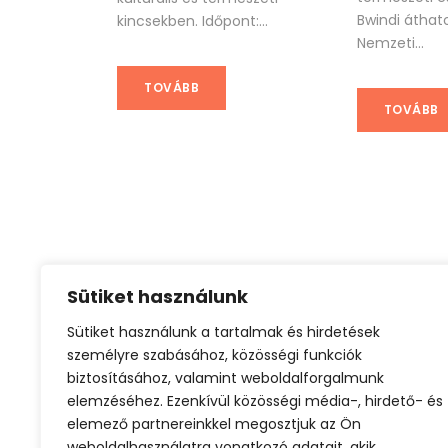
Bwindi áthat
kincsekben. Időpont:...
Nemzeti...
TOVÁBB
TOVÁBB
Sütiket használunk
Sütiket használunk a tartalmak és hirdetések
Aktív kikapcsolódás
Családi nyaralás
személyre szabásához, közösségi funkciók
biztosításához, valamint weboldalforgalmunk
elemzéséhez. Ezenkívül közösségi média-, hirdető- és
elemező partnereinkkel megosztjuk az Ön
weboldalhasználatra vonatkozó adatait, akik