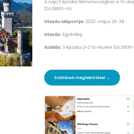
4 nap/3 éjszaka Németországban 4 fő rés
124.080Ft-tól
Utazás időpontja:
2023. május 26-29.
Utazás:
Egyénileg
Szállás:
3 éjszaka 2+2 fő részére 124.080Ft
Szállások megtekintése! →