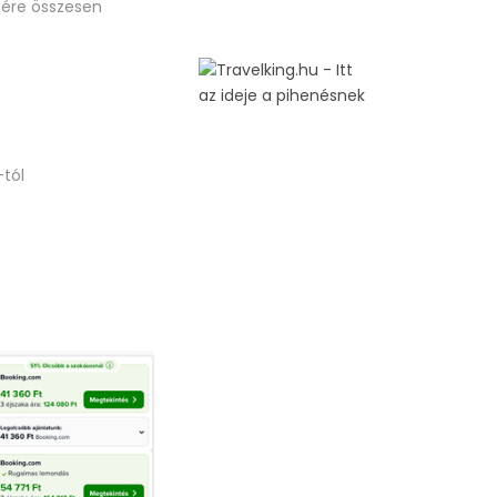
zére összesen
-tól