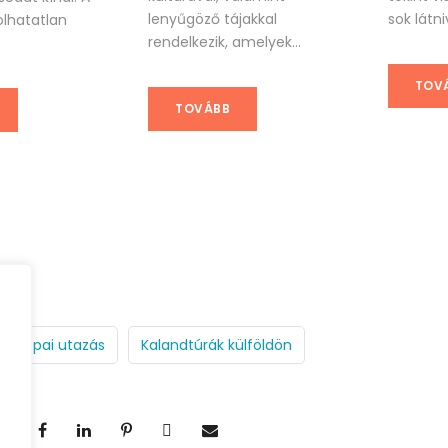
lenyűgöző tájakkal
sok látniv
olhatatlan
rendelkezik, amelyek...
TOV
TOVÁBB
Európai utazás
Kalandtúrák külföldön