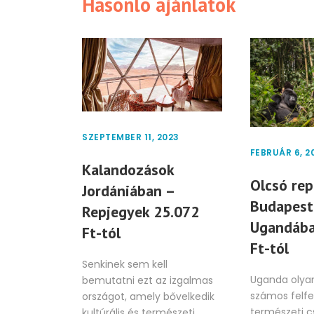
Hasonló ajánlatok
SZEPTEMBER 11, 2023
FEBRUÁR 6, 2
Kalandozások
Olcsó rep
Jordániában –
Budapest
Repjegyek 25.072
Ugandába
Ft-tól
Ft-tól
Senkinek sem kell
Uganda olyan
bemutatni ezt az izgalmas
számos felfe
országot, amely bővelkedik
természeti cs
kultúrális és természeti