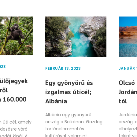
023
FEBRUÁR 13, 2023
JANUÁR 1
ülőjegyek
Egy gyönyörű és
Olcsó 
ről
izgalmas úticél;
Jordán
 160.000
Albánia
tól
Albánia egy gyönyörű
Jordánia
ország a Balkánon. Gazdag
ország, 
 úti cél, amely
történelemmel és
elhelye
dezésre váró
kultúrával, valamint
tekint v
odát kínál. A