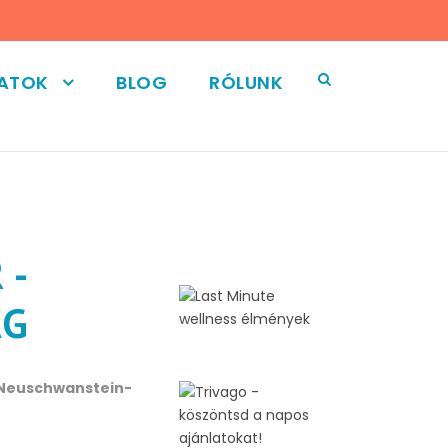
LATOK
BLOG
RÓLUNK
 -
ÁG
 Neuschwanstein-