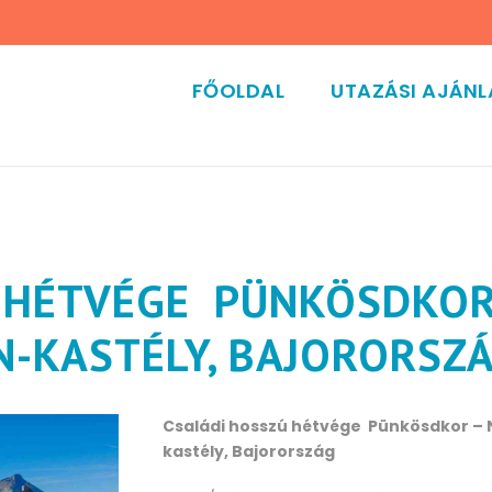
FŐOLDAL
UTAZÁSI AJÁN
 HÉTVÉGE PÜNKÖSDKOR
-KASTÉLY, BAJORORSZ
Családi hosszú hétvége Pünkösdkor –
kastély, Bajorország