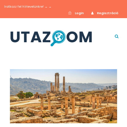
Iratkozz fel hírlevelünkre! → →
Login
Regisztráció