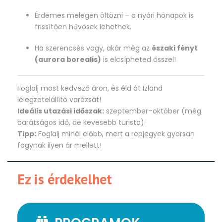
Érdemes melegen öltözni – a nyári hónapok is
frissítően hűvösek lehetnek.
Ha szerencsés vagy, akár még az
északi fényt
(aurora borealis)
is elcsípheted ősszel!
Foglalj most kedvező áron, és éld át Izland
lélegzetelállító varázsát!
Ideális utazási időszak:
szeptember–október (még
barátságos idő, de kevesebb turista)
Tipp:
Foglalj minél előbb, mert a repjegyek gyorsan
fogynak ilyen ár mellett!
Ez is érdekelhet