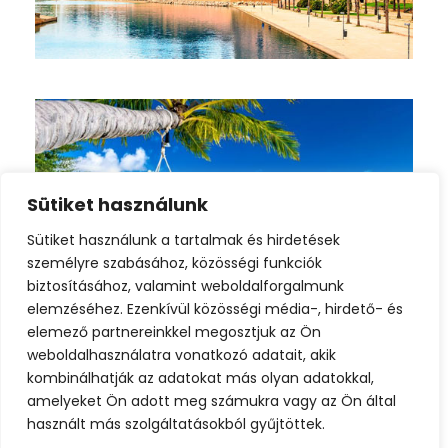
június 20, 2025
Sütiket használunk
Sütiket használunk a tartalmak és hirdetések
személyre szabásához, közösségi funkciók
biztosításához, valamint weboldalforgalmunk
elemzéséhez. Ezenkívül közösségi média-, hirdető- és
december 26, 2024
elemező partnereinkkel megosztjuk az Ön
weboldalhasználatra vonatkozó adatait, akik
kombinálhatják az adatokat más olyan adatokkal,
amelyeket Ön adott meg számukra vagy az Ön által
1
2
3
használt más szolgáltatásokból gyűjtöttek.