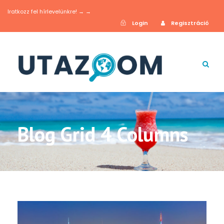
Iratkozz fel hírlevelünkre! → →
Login
Regisztráció
Blog Grid 4 Columns