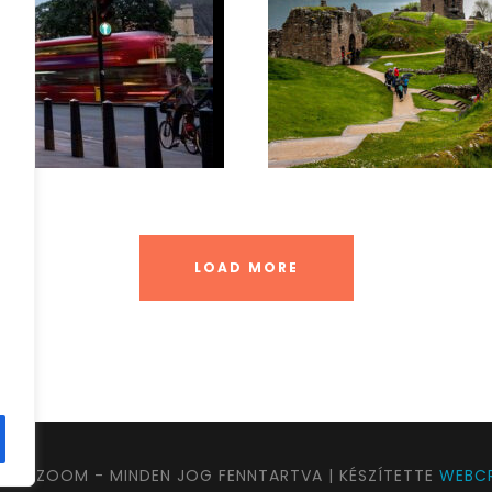
bcreative
júli
LOAD MORE
UTAZOOM - MINDEN JOG FENNTARTVA | KÉSZÍTETTE
WEBCR