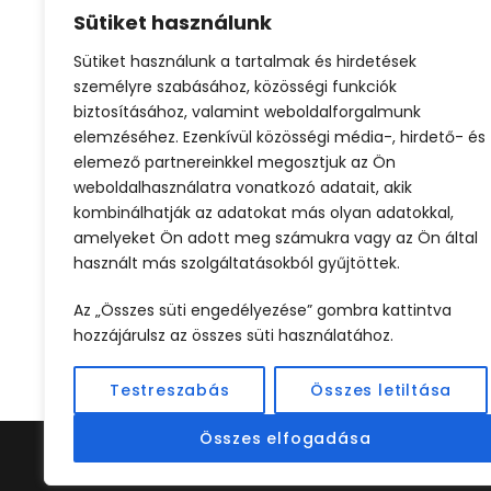
Sütiket használunk
Sütiket használunk a tartalmak és hirdetések
személyre szabásához, közösségi funkciók
biztosításához, valamint weboldalforgalmunk
július 7, 2025
we
elemzéséhez. Ezenkívül közösségi média-, hirdető- és
elemező partnereinkkel megosztjuk az Ön
weboldalhasználatra vonatkozó adatait, akik
kombinálhatják az adatokat más olyan adatokkal,
amelyeket Ön adott meg számukra vagy az Ön által
használt más szolgáltatásokból gyűjtöttek.
Az „Összes süti engedélyezése” gombra kattintva
hozzájárulsz az összes süti használatához.
Testreszabás
Összes letiltása
Összes elfogadása
©2024 