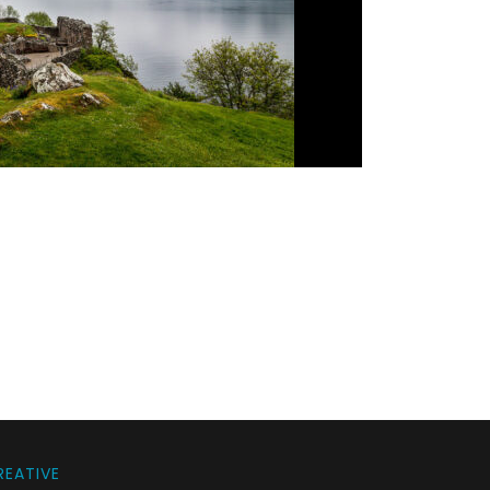
us 2, 2025
webcreative
EATIVE