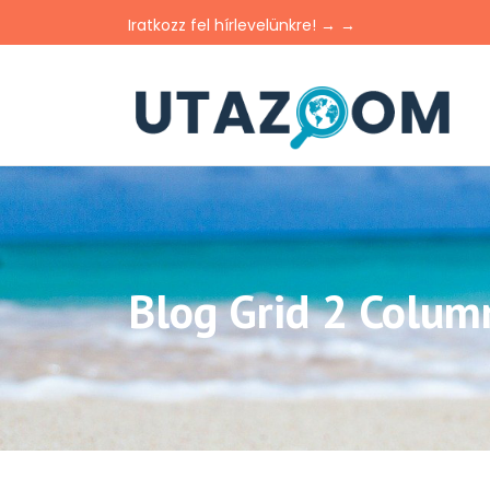
Iratkozz fel hírlevelünkre! → →
Blog Grid 2 Colum