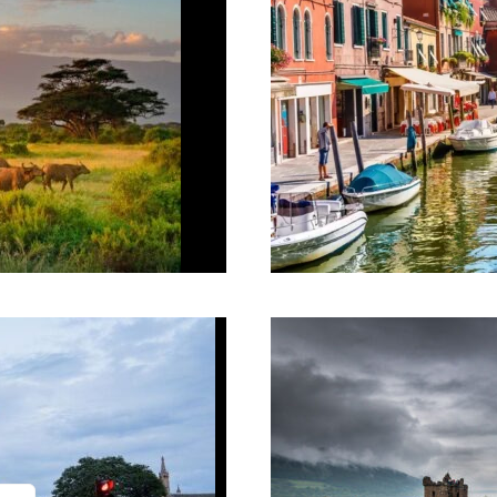
ebcreative
júli