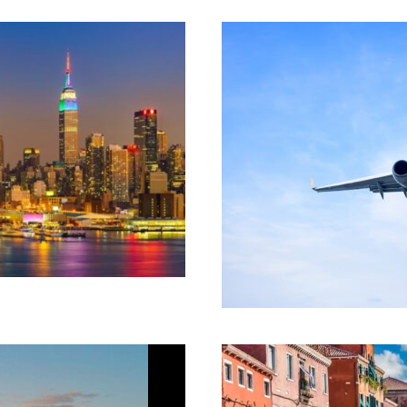
webcreative
febru