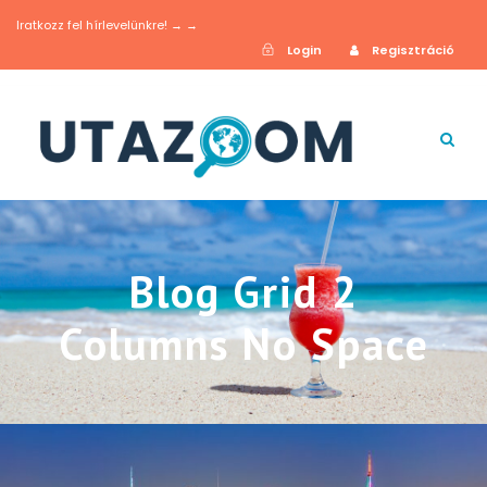
Iratkozz fel hírlevelünkre! → →
Login
Regisztráció
Blog Grid 2
Columns No Space