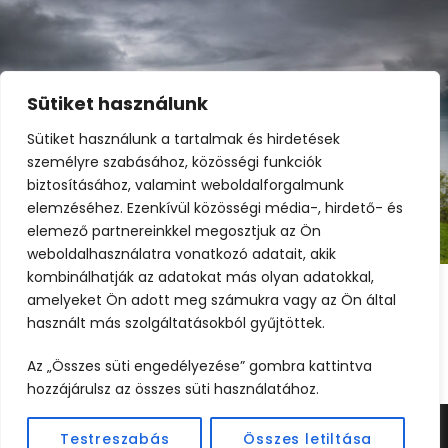
Sütiket használunk
Sütiket használunk a tartalmak és hirdetések
személyre szabásához, közösségi funkciók
biztosításához, valamint weboldalforgalmunk
elemzéséhez. Ezenkívül közösségi média-, hirdető- és
július 2, 2025
webcreative
elemező partnereinkkel megosztjuk az Ön
weboldalhasználatra vonatkozó adatait, akik
kombinálhatják az adatokat más olyan adatokkal,
amelyeket Ön adott meg számukra vagy az Ön által
használt más szolgáltatásokból gyűjtöttek.
1
2
3
4
Az „Összes süti engedélyezése” gombra kattintva
hozzájárulsz az összes süti használatához.
Testreszabás
Összes letiltása