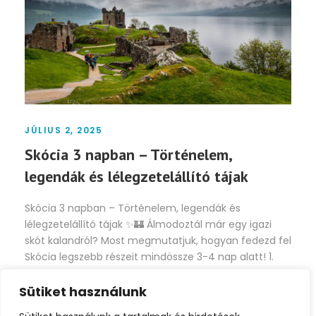
JÚLIUS 2, 2025
Skócia 3 napban – Történelem,
legendák és lélegzetelállító tájak
Skócia 3 napban – Történelem, legendák és
lélegzetelállító tájak ✨🏰 Álmodoztál már egy igazi
skót kalandról? Most megmutatjuk, hogyan fedezd fel
Skócia legszebb részeit mindössze 3-4 nap alatt! 1.
nap – Edinburgh: A királyi főváros Edinburgh Castle – a
város koronája, kilátással az egész régióraRoyal Mile –
Sütiket használunk
történelmi utca, tele kocsmákkal, boltokkal és