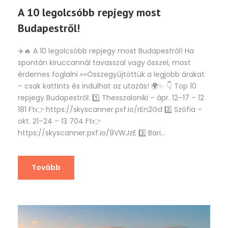
A 10 legolcsóbb repjegy most
Budapestről!
✈️🔥 A 10 legolcsóbb repjegy most Budapestről! Ha
spontán kiruccannál tavasszal vagy ősszel, most
érdemes foglalni 👀Összegyűjtöttük a legjobb árakat
– csak kattints és indulhat az utazás! 🌍✨ 👇 Top 10
repjegy Budapestről: 1️⃣ Thesszaloniki – ápr. 12–17 – 12
181 Ft👉 https://skyscanner.pxf.io/rEn2Gd 2️⃣ Szófia –
okt. 21–24 – 13 704 Ft👉
https://skyscanner.pxf.io/9VWJzE 3️⃣ Bari...
Tovább