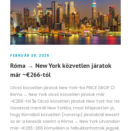
FEBRUÁR 28, 2026
Róma → New York közvetlen járatok
már ~€266-tól
Olcsó közvetlen járatok New York-ba PRICE DROP 💥
Róma → New York olcsó közvetlen járatok már
~€266-tól 🗽 Olcsó közvetlen járatok New York-ba: Ha
tavasszal mennél New Yorkba, most kifejezetten jó,
hogy Rómából közvetlen (nonstop) járatoknál leesett
az ár: a keresők szerint a Róma → New York útvonalon
már ~€265–266 környékén is felbukkanhatnak jegyek.