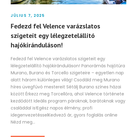
JÚLIUS 7, 2025
Fedezd fel Velence varázslatos
szigeteit egy lélegzetelállító
hajókiránduláson!
Fedezd fel Velence varázslatos szigeteit egy
lélegzetelállító hajókiránduláson! Panorámás hajótúra
Murano, Burano és Torcello szigeteire – egyetlen nap
alatt három különleges világ! Csodáld meg Murano
híres üvegfúvó mestereit Sétálj Burano színes házai
között Érkezz meg Torcellóra, ahol Velence története
kezdődött Ideális program pároknak, barátoknak vagy
családdal is!Egész napos élmény, profi
idegenvezetésselKedvező ár, gyors foglalás online
Nézd meg...