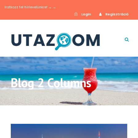
Iratkozz fel hírlevelünkre! → →
Login
Regisztráció
Blog 2 Columns