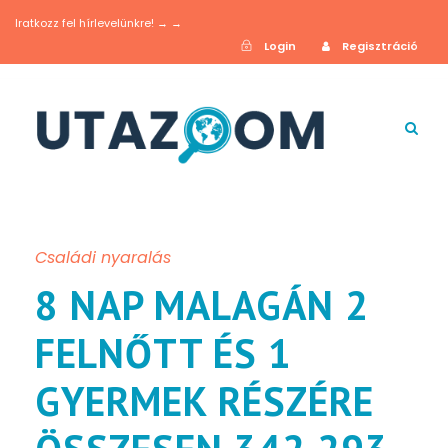
Iratkozz fel hírlevelünkre! → →
Login
Regisztráció
Családi nyaralás
8 NAP MALAGÁN 2
FELNŐTT ÉS 1
GYERMEK RÉSZÉRE