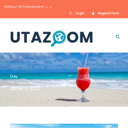
Iratkozz fel hírlevelünkre! → →
Login
Regisztráció
Day
április 5, 2023