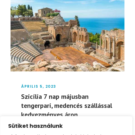
ÁPRILIS 5, 2023
Szicília 7 nap májusban
tengerpari, medencés szállással
kedvezményes áron
Sütiket használunk
Időpont: május 4-11. Repülőjegy 2 fő részére