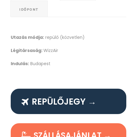
IDŐPONT
Utazás módja:
repülő (közvetlen)
Légitársaság:
WizzAir
Indulás:
Budapest
REPÜLŐJEGY →
SZÁLLÁSAJÁNLAT →