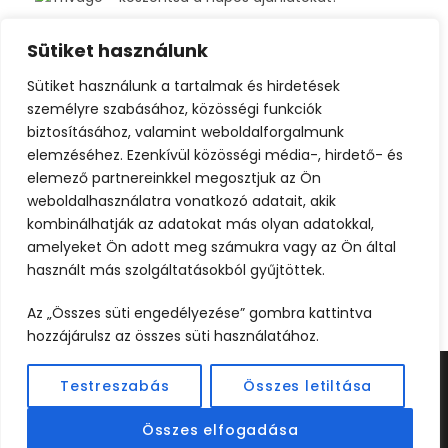
Sütiket használunk
Sütiket használunk a tartalmak és hirdetések
személyre szabásához, közösségi funkciók
biztosításához, valamint weboldalforgalmunk
elemzéséhez. Ezenkívül közösségi média-, hirdető- és
elemező partnereinkkel megosztjuk az Ön
weboldalhasználatra vonatkozó adatait, akik
kombinálhatják az adatokat más olyan adatokkal,
amelyeket Ön adott meg számukra vagy az Ön által
használt más szolgáltatásokból gyűjtöttek.
Az „Összes süti engedélyezése” gombra kattintva
hozzájárulsz az összes süti használatához.
Testreszabás
Összes letiltása
©2024 UTAZOOM - MINDEN JOG FENNTARTVA |
KÉSZÍTETTE
WEBCREATIVE
Összes elfogadása