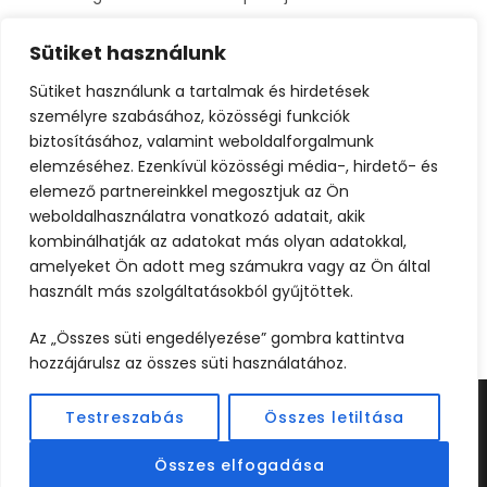
Sütiket használunk
Sütiket használunk a tartalmak és hirdetések
személyre szabásához, közösségi funkciók
biztosításához, valamint weboldalforgalmunk
elemzéséhez. Ezenkívül közösségi média-, hirdető- és
elemező partnereinkkel megosztjuk az Ön
weboldalhasználatra vonatkozó adatait, akik
kombinálhatják az adatokat más olyan adatokkal,
amelyeket Ön adott meg számukra vagy az Ön által
használt más szolgáltatásokból gyűjtöttek.
Az „Összes süti engedélyezése” gombra kattintva
hozzájárulsz az összes süti használatához.
Testreszabás
Összes letiltása
©2024 UTAZOOM - MINDEN JOG FENNTARTVA |
KÉSZÍTETTE
WEBCREATIVE
Összes elfogadása