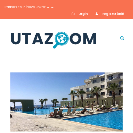
Iratkozz fel hírlevelünkre! → →
Login
Regisztráció