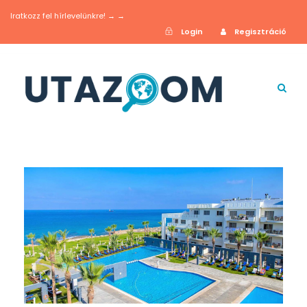
Iratkozz fel hírlevelünkre! → →
Login
Regisztráció