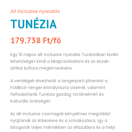
All inclusive nyaralás
TUNÉZIA
179.738 Ft/fő
Egy 10 napos all-inclusive nyaralás Tunéziában kiváló
lehetőséget kínál a kikapcsolódásra és az észak-
afrikai kultúra megismerésére.
A vendégek élvezhetik a tengerparti pihenést a
Földközi-tenger kristálytiszta vizeinél, valamint
felfedezhetik Tunézia gazdag történelmét és
kulturális örökségét.
Az all-inclusive csomagok kényelmes megoldást
nyújtanak az étkezésre és a szórakozásra, így a
látogatók teljes mértékben az ellazulásra és a helyi