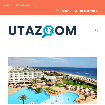
Iratkozz fel hírlevelünkre! → →
Login
Regisztráció