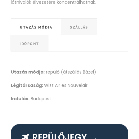
látnivalók élvezetére koncentrálhatnak.
UTAZÁS MÓDJA
SZÁLLÁS
IDŐPONT
Utazás módja:
repülő (átszállás Bázel)
Légitársaság:
Wizz Air és Nouvelair
Indulás:
Budapest
REPÜLŐJEGY →