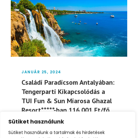
JANUÁR 25, 2024
Családi Paradicsom Antalyában:
Tengerparti Kikapcsolódás a
TUI Fun & Sun Miarosa Ghazal
Resort*****-ban 116.001 Ft/fő
Sütiket használunk
Élvezze a családi kikapcsolódást Antalya
gyönyörű partjainál a TUI Fun & Sun Miarosa
Sütiket használunk a tartalmak és hirdetések
Ghazal Resort*****-ban,...