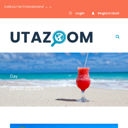
Iratkozz fel hírlevelünkre! → →
Login
Regisztráció
Day
január 25, 2024