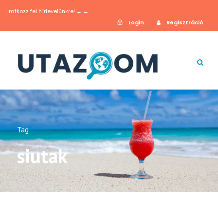
Iratkozz fel hírlevelünkre! → →
Login
Regisztráció
Tag
siutak