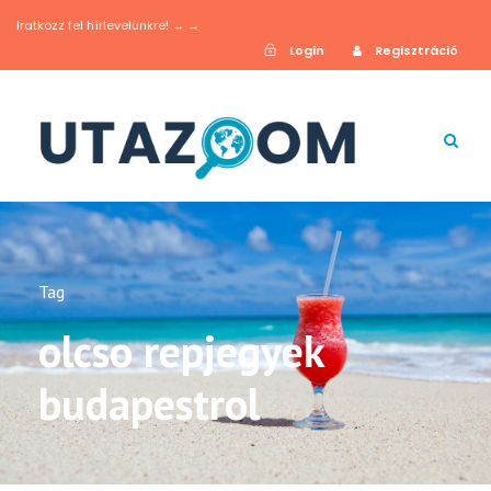
Iratkozz fel hírlevelünkre! → →
Login
Regisztráció
Tag
olcso repjegyek
budapestrol