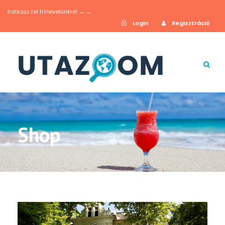
Iratkozz fel hírlevelünkre! → →
Login
Regisztráció
Shop