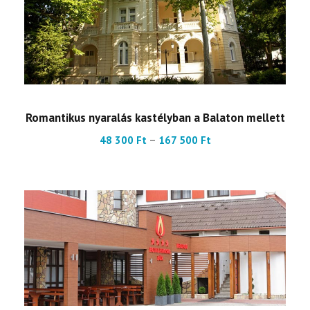
Romantikus nyaralás kastélyban a Balaton mellett
Á
48 300
Ft
–
167 500
Ft
r
t
a
r
t
o
m
á
n