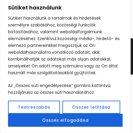
Sütiket használunk
Sütiket használunk a tartalmak és hirdetések
személyre szabásához, közösségi funkciók
biztosításához, valamint weboldalforgalmunk
elemzéséhez. Ezenkívül közösségi média-, hirdető- és
elemező partnereinkkel megosztjuk az Ön
weboldalhasználatra vonatkozó adatait, akik
©2024 UTAZOOM - MINDEN JOG FENNTARTVA |
kombinálhatják az adatokat más olyan adatokkal,
KÉSZÍTETTE
WEBCREATIVE
amelyeket Ön adott meg számukra vagy az Ön által
használt más szolgáltatásokból gyűjtöttek.
Az „Összes süti engedélyezése” gombra kattintva
hozzájárulsz az összes süti használatához.
Testreszabás
Összes letiltása
Összes elfogadása