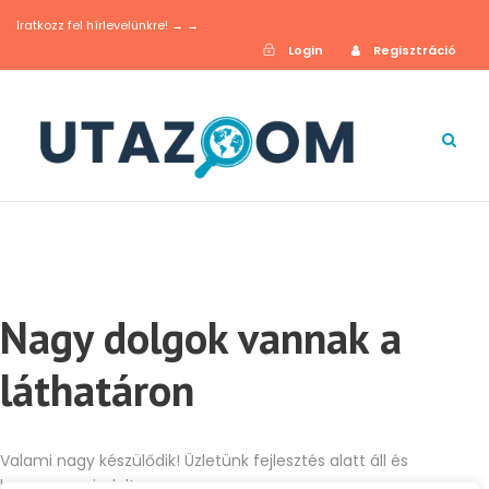
Iratkozz fel hírlevelünkre! → →
Login
Regisztráció
Nagy dolgok vannak a
láthatáron
Valami nagy készülődik! Üzletünk fejlesztés alatt áll és
hamarosan indul!