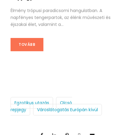
Élmény trópusi paradicsomi hangulatban. A
napfényes tengerpartok, az élénk művészeti és
éjszakai élet, valamint a...
TOVÁBB
Egzotikus utazás
Olcsó
repjegy
Városlátogatás Európán kívül