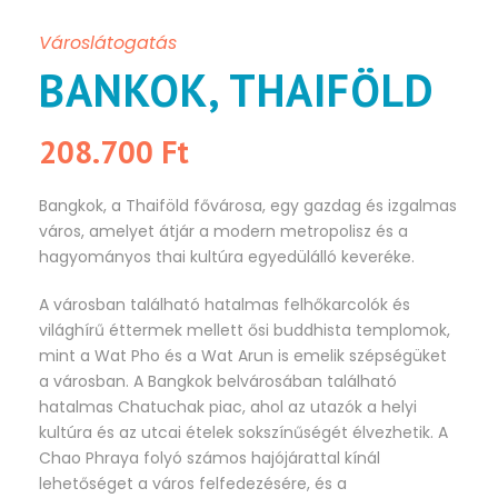
Városlátogatás
BANKOK, THAIFÖLD
208.700 Ft
Bangkok, a Thaiföld fővárosa, egy gazdag és izgalmas
város, amelyet átjár a modern metropolisz és a
hagyományos thai kultúra egyedülálló keveréke.
A városban található hatalmas felhőkarcolók és
világhírű éttermek mellett ősi buddhista templomok,
mint a Wat Pho és a Wat Arun is emelik szépségüket
a városban. A Bangkok belvárosában található
hatalmas Chatuchak piac, ahol az utazók a helyi
kultúra és az utcai ételek sokszínűségét élvezhetik. A
Chao Phraya folyó számos hajójárattal kínál
lehetőséget a város felfedezésére, és a