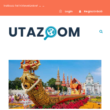
Iratkozz fel hírlevelünkre! → →
Login
Regisztráció